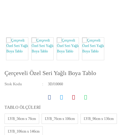
Yatay ve Dikey Kanvas Tablolar
Bebek ve Çocuk Odası Tabloları
Resmini Gönder Tablo Yapalım
Çerçeveli Özel Seri Yağlı Boya Tablo
Stok Kodu
3DJ10060
TABLO ÖLÇÜLERİ
LYB_56cm x 76cm
LYB_76cm x 106cm
LYB_96cm x 136cm
LYB_106cm x 146cm