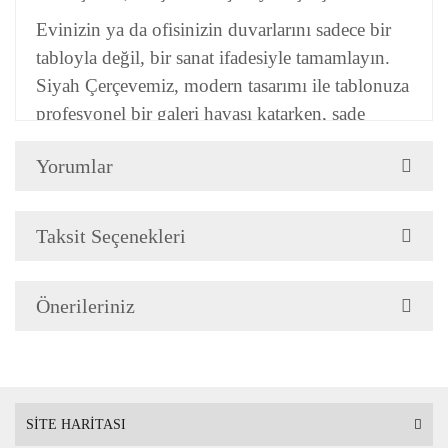
Evinizin ya da ofisinizin duvarlarını sadece bir
tabloyla değil, bir sanat ifadesiyle tamamlayın.
Siyah Çerçevemiz,
modern tasarımı
ile tablonuza
profesyonel bir
galeri havası
katarken, sade
şıklığıyla her tarza uyum sağlar.
Yorumlar
Kusursuz Görünüm:
Önden 2 cm kalınlığa
sahip. Yandan 3 cm kalınlığıyla duvarda güçlü,
Taksit Seçenekleri
modern bir duruş sergiler.
Modern
Profil:
Yandan 3 cm kalınlığıyla duvarda
güçlü
Önerileriniz
ve modern
bir duruş sergiler.
Kullanıma Hazır:
Askı aparatı takılı şekilde
gönderilir, duvara kolayca asılmaya hazırdır.
SİTE HARİTASI
%100 El Emeği: Ressam Dokunuşuyla Yağlı