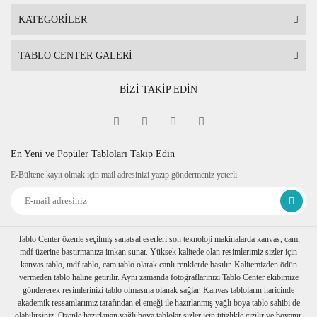
Boya Sanatı
KATEGORİLER
Sanatın gerçek dokusunu yaşayın. Tablolarımız,
akademik ressamlarımız tarafından
%100 el
TABLO CENTER GALERİ
emeği
ile boyanmaktadır.
BİZİ TAKİP EDİN
Canlı Renkler ve Doku:
Yağlı boyanın canlı
renkleri ve orijinal resmin kenarlara devam eden
En Yeni ve Popüler Tabloları Takip Edin
dokusu sayesinde dış çerçeveye ihtiyaç
E-Bültene kayıt olmak için mail adresinizi yazıp göndermeniz yeterli.
duymazsınız. Tablonuz, kenarları sararak arka
kısma doğru devam eden
estetik bir
bütünlük
sunar.
Tablo Center özenle seçilmiş sanatsal eserleri son teknoloji makinalarda kanvas, cam,
mdf üzerine bastırmanıza imkan sunar. Yüksek kalitede olan resimlerimiz sizler için
kanvas tablo, mdf tablo, cam tablo olarak canlı renklerde basılır. Kalitemizden ödün
Dayanıklı Kasnak:
3x5 cm kalınlığındaki
vermeden tablo haline getirilir. Aynı zamanda fotoğraflarınızı Tablo Center ekibimize
göndererek resimlerinizi tablo olmasına olanak sağlar. Kanvas tabloların haricinde
kurutulmuş köknar ağacından imal edilen özel
akademik ressamlarımız tarafından el emeği ile hazırlanmış yağlı boya tablo sahibi de
şase (kasnak), ustalarımız tarafından en iyi
olabilirsiniz. Özenle hazırlanan yağlı boya tablolar sizler için titizlikle çizilir ve boyanır.