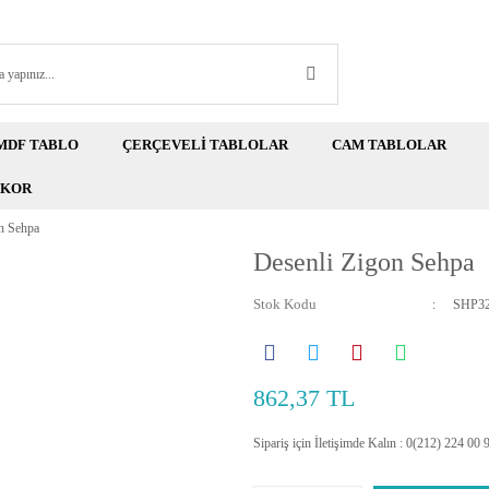
MDF TABLO
ÇERÇEVELİ TABLOLAR
CAM TABLOLAR
EKOR
n Sehpa
Desenli Zigon Sehpa
Stok Kodu
SHP3
862,37 TL
Sipariş için İletişimde Kalın : 0(212) 224 00 