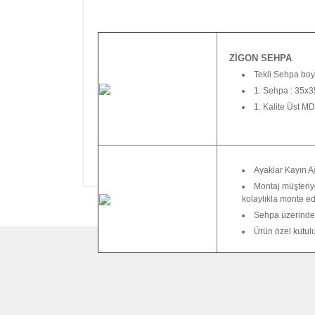
ZİGON SEHPA
Tekli Sehpa boy
1. Sehpa : 35x
1. Kalite Üst M
Ayaklar Kayın A
Montaj müşteriye
kolaylıkla monte ed
Sehpa üzerindek
Ürün özel kutulu