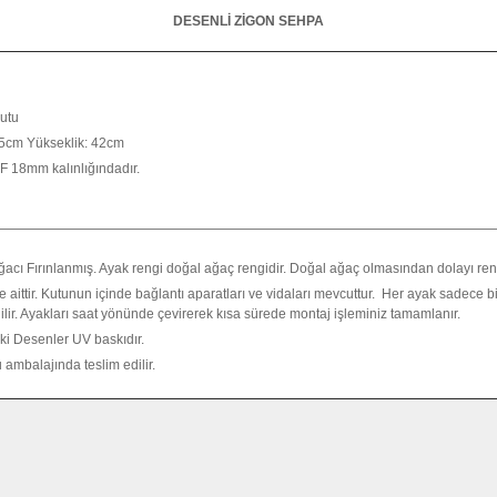
DESENLİ ZİGON SEHPA
utu
35cm Yükseklik: 42cm
DF 18mm kalınlığındadır.
ğacı Fırınlanmış. Ayak rengi doğal ağaç rengidir. Doğal ağaç olmasından dolayı renk
 aittir. Kutunun içinde bağlantı aparatları ve vidaları mevcuttur. Her ayak sadece 
ilir. Ayakları saat yönünde çevirerek kısa sürede montaj işleminiz tamamlanır.
i Desenler UV baskıdır.
 ambalajında teslim edilir.