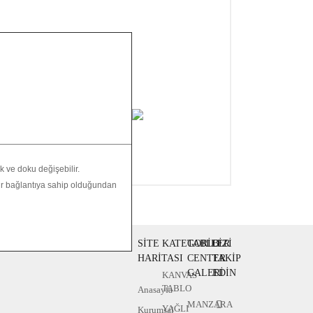
Çerçeveli aynası, boy
aynası, ahşap boy
aynası, dekoratif boy
aynası, beyaz boy
aynası, çerçeveli boy
ynası, siyah boy a
ynası, natürel boy
aynası, toptan boy
aynaları, imalattan
boy aynaları
OOOOKK
 ve doku değişebilir.
bir bağlantıya sahip olduğundan
SİTE
KATEGORİLER
TABLO
BİZİ
HARİTASI
CENTER
TAKİP
GALERİ
EDİN
KANVAS
TABLO
Anasayfa
MANZARA
YAĞLI
Kurumsal