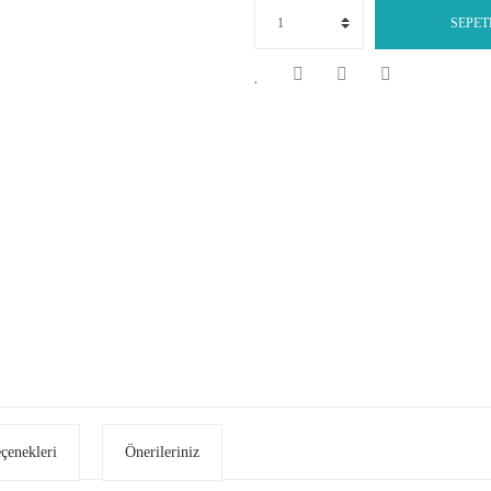
SEPET
eçenekleri
Önerileriniz