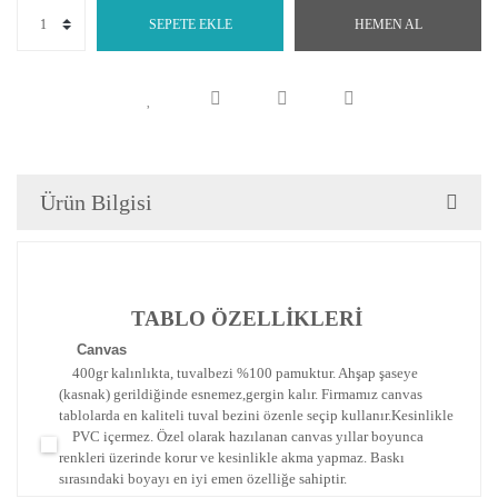
SEPETE EKLE
HEMEN AL
Ürün Bilgisi
TABLO ÖZELLİKLERİ
Canva
s
400gr kalınlıkta, tuvalbezi %100 pamuktur. Ahşap şaseye
(kasnak) gerildiğinde esnemez,gergin kalır.
Firmamız canvas
tablolarda en kaliteli tuval bezini özenle seçip kullanır.
Kesinlikle
PVC içermez. Özel olarak hazılanan canvas yıllar boyunca
renkleri üzerinde korur ve kesinlikle akma yapmaz.
Baskı
sırasındaki boyayı en iyi emen özelliğe sahiptir.