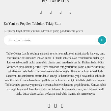
BİZİ TAKİP EDİN
Fine Art
Sipariş verdiğiniz kanvas tablo baskıya girmeden önce
tablomuzun her dört kenarına 6 cm lik resmin bittiği yerden
itibaren resmin devamı verilir.
En Yeni ve Popüler Tabloları Takip Edin
Tablonuzu duvarınıza astığınızda kenarlar resim devam
E-Bültene kayıt olmak için mail adresinizi yazıp göndermeniz yeterli.
ettiğinden daha dekoratif durur. Askı aparatı monte edilmiş bir
şekilde tablonuzu duvarınıza asabilirsiniz
Ambalaj
Tablolarınız özenli bir şekilde köşe koruyuculukları
takılarak baloncuklu ambalaja sarılıp, kartonlanır. Nakliye
Tablo Center özenle seçilmiş sanatsal eserleri son teknoloji makinalarda kanvas, cam,
sırasında hasar görmesi engellenir.
mdf üzerine bastırmanıza imkan sunar. Yüksek kalitede olan resimlerimiz sizler için
Birden fazla tablo alımı yapılırsa her biri ayrı ayrı
kanvas tablo, mdf tablo, cam tablo olarak canlı renklerde basılır. Kalitemizden ödün
paketlenerek müşterilerimize ulaştırılır.
vermeden tablo haline getirilir. Aynı zamanda fotoğraflarınızı Tablo Center ekibimize
göndererek resimlerinizi tablo olmasına olanak sağlar. Kanvas tabloların haricinde
akademik ressamlarımız tarafından el emeği ile hazırlanmış yağlı boya tablo sahibi de
olabilirsiniz. Özenle hazırlanan yağlı boya tablolar sizler için titizlikle çizilir ve boyanır.
Tablolarınıza çerçeve yaptırmak isterseniz bizlerle iletişime geçebilirsiniz. Kanvas tablo
ve yağlı boya tabloların haricinde cam tablolar, boy aynaları, çerçeveli tablolar, mdf
tablo, duvar aksesuarları ve kişiye özel tablo hizmeti de vermekteyiz.