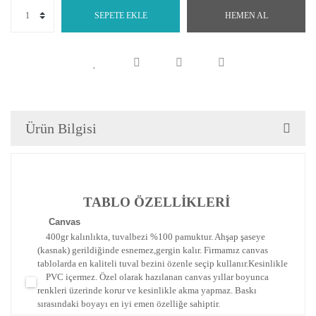
SEPETE EKLE
HEMEN AL
Ürün Bilgisi
TABLO ÖZELLİKLERİ
Canva
s
400gr kalınlıkta, tuvalbezi %100 pamuktur. Ahşap şaseye
(kasnak) gerildiğinde esnemez,gergin kalır.
Firmamız canvas
tablolarda en kaliteli tuval bezini özenle seçip kullanır.
Kesinlikle
PVC içermez. Özel olarak hazılanan canvas yıllar boyunca
renkleri üzerinde korur ve kesinlikle akma yapmaz.
Baskı
sırasındaki boyayı en iyi emen özelliğe sahiptir.