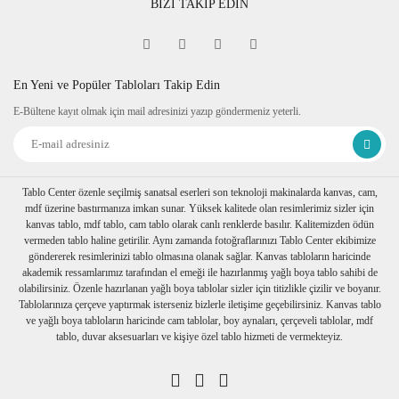
BİZİ TAKİP EDİN
Fine Art
Sipariş verdiğiniz kanvas tablo baskıya girmeden önce
tablomuzun her dört kenarına 6 cm lik resmin bittiği yerden
itibaren resmin devamı verilir.
En Yeni ve Popüler Tabloları Takip Edin
Tablonuzu duvarınıza astığınızda kenarlar resim devam
E-Bültene kayıt olmak için mail adresinizi yazıp göndermeniz yeterli.
ettiğinden daha dekoratif durur. Askı aparatı monte edilmiş bir
şekilde tablonuzu duvarınıza asabilirsiniz
Ambalaj
Tablolarınız özenli bir şekilde köşe koruyuculukları
takılarak baloncuklu ambalaja sarılıp, kartonlanır. Nakliye
Tablo Center özenle seçilmiş sanatsal eserleri son teknoloji makinalarda kanvas, cam,
sırasında hasar görmesi engellenir.
mdf üzerine bastırmanıza imkan sunar. Yüksek kalitede olan resimlerimiz sizler için
Birden fazla tablo alımı yapılırsa her biri ayrı ayrı
kanvas tablo, mdf tablo, cam tablo olarak canlı renklerde basılır. Kalitemizden ödün
paketlenerek müşterilerimize ulaştırılır.
vermeden tablo haline getirilir. Aynı zamanda fotoğraflarınızı Tablo Center ekibimize
göndererek resimlerinizi tablo olmasına olanak sağlar. Kanvas tabloların haricinde
akademik ressamlarımız tarafından el emeği ile hazırlanmış yağlı boya tablo sahibi de
olabilirsiniz. Özenle hazırlanan yağlı boya tablolar sizler için titizlikle çizilir ve boyanır.
Tablolarınıza çerçeve yaptırmak isterseniz bizlerle iletişime geçebilirsiniz. Kanvas tablo
ve yağlı boya tabloların haricinde cam tablolar, boy aynaları, çerçeveli tablolar, mdf
tablo, duvar aksesuarları ve kişiye özel tablo hizmeti de vermekteyiz.