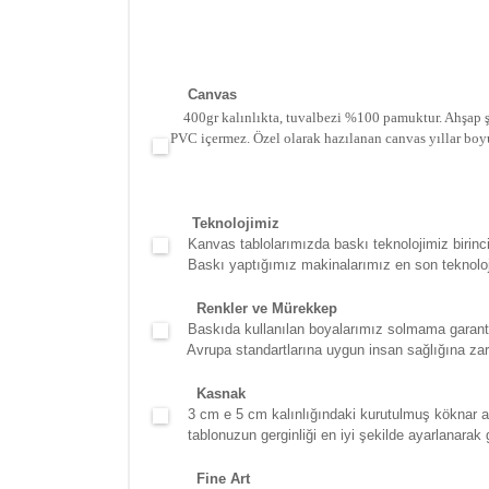
Canva
s
400gr kalınlıkta, tuvalbezi %100 pamuktur. Ahşap şa
PVC içermez. Özel olarak hazılanan canvas yıllar boy
Teknolojimiz
Kanvas tablolarımızda baskı teknolojimiz birinci 
Baskı yaptığımız makinalarımız en son teknolojidir
Renkler ve Mürekkep
Baskıda kullanılan boyalarımız solmama garantili
Avrupa standartlarına uygun insan sağlığına zara
Kasna
k
3 cm e 5 cm kalınlığındaki kurutulmuş köknar ağac
tablonuzun gerginliği en iyi şekilde ayarlanarak g
Fine Art