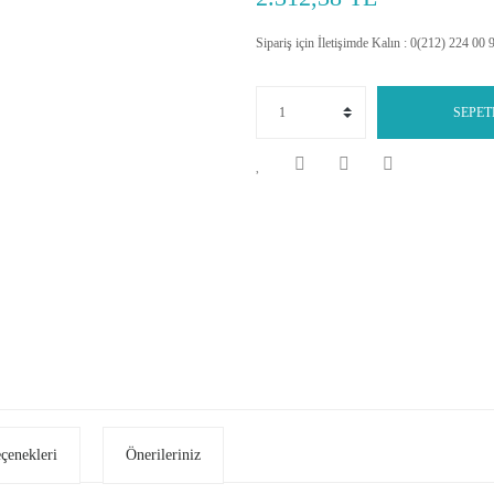
Sipariş için İletişimde Kalın : 0(212) 224 00 
SEPET
eçenekleri
Önerileriniz