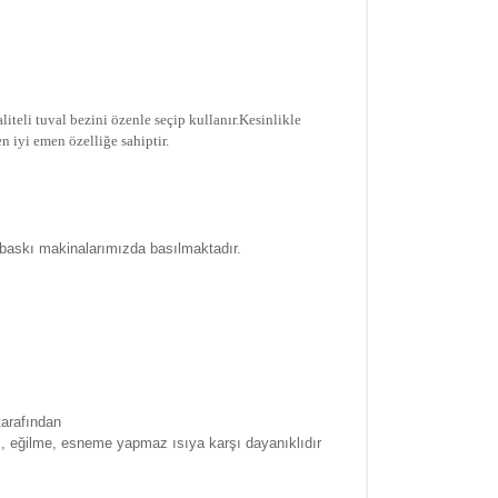
iteli tuval bezini özenle seçip kullanır.
Kesinlikle
n iyi emen özelliğe sahiptir.
 baskı makinalarımızda basılmaktadır.
tarafından
a , eğilme, esneme yapmaz ısıya karşı dayanıklıdır