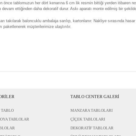
n önce tablomuzun her dört kenarına 6 cm lik resmin bittiği yerden itibaren re
evam ettiğinden daha dekoratif durur. Askı aparatı monte edilmiş bir şekilde 
rı takılarak baloncuklu ambalaja sarılıp, kartonlanır. Nakliye sırasında hasar
ı paketlenerek müşterilerimize ulaştırılır.
ORİLER
TABLO CENTER GALERİ
 TABLO
MANZARA TABLOLARI
BOYA TABLOLAR
ÇİÇEK TABLOLARI
BLOLAR
DEKORATİF TABLOLAR