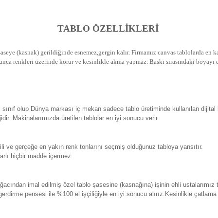
TABLO ÖZELLİKLERİ
seye (kasnak) gerildiğinde esnemez,gergin kalır.
Firmamız canvas tablolarda en kal
unca renkleri üzerinde korur ve kesinlikle akma yapmaz.
Baskı sırasındaki boyayı e
sınıf olup Dünya markası iç mekan sadece tablo üretiminde kullanılan dijital
. Makinalarımızda üretilen tablolar en iyi sonucu verir.
 ve gerçeğe en yakın renk tonlarını seçmiş olduğunuz tabloya yansıtır.
rlı hiçbir madde içermez
ından imal edilmiş özel tablo şasesine (kasnağına) işinin ehli ustalarımız 
erdirme pensesi ile %100 el işçiliğiyle en iyi sonucu alırız.Kesinlikle çatlam