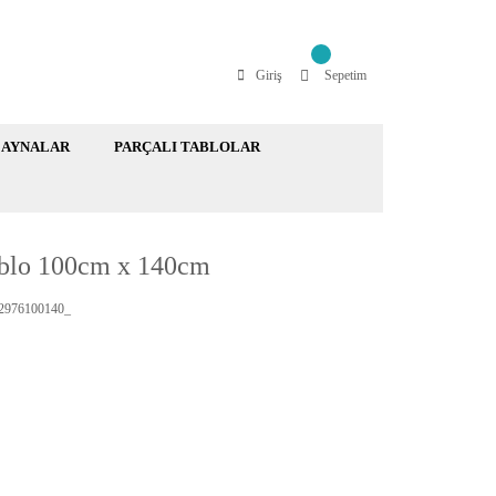
Giriş
Sepetim
AYNALAR
PARÇALI TABLOLAR
blo 100cm x 140cm
976100140_