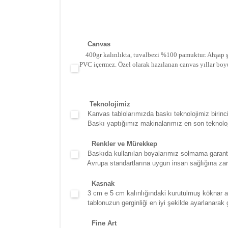
Canva
s
400gr kalınlıkta, tuvalbezi %100 pamuktur. Ahşap şa
PVC içermez. Özel olarak hazılanan canvas yıllar boy
Teknolojimiz
Kanvas tablolarımızda baskı teknolojimiz birinci 
Baskı yaptığımız makinalarımız en son teknolojidir
Renkler ve Mürekkep
Baskıda kullanılan boyalarımız solmama garantili
Avrupa standartlarına uygun insan sağlığına zara
Kasna
k
3 cm e 5 cm kalınlığındaki kurutulmuş köknar ağac
tablonuzun gerginliği en iyi şekilde ayarlanarak g
Fine Art