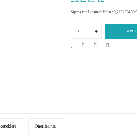
Sipariş için İletişimde Kalın : 0(212) 224 00 
SEPET
eçenekleri
Önerileriniz