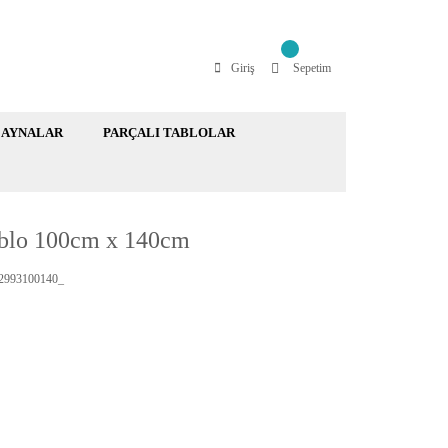
Giriş
Sepetim
AYNALAR
PARÇALI TABLOLAR
blo 100cm x 140cm
993100140_