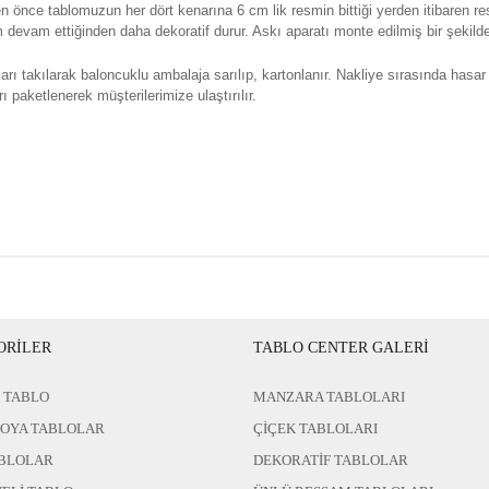
n önce tablomuzun her dört kenarına 6 cm lik resmin bittiği yerden itibaren re
evam ettiğinden daha dekoratif durur. Askı aparatı monte edilmiş bir şekilde 
rı takılarak baloncuklu ambalaja sarılıp, kartonlanır. Nakliye sırasında hasar
ı paketlenerek müşterilerimize ulaştırılır.
ORİLER
TABLO CENTER GALERİ
 TABLO
MANZARA TABLOLARI
BOYA TABLOLAR
ÇİÇEK TABLOLARI
BLOLAR
DEKORATİF TABLOLAR