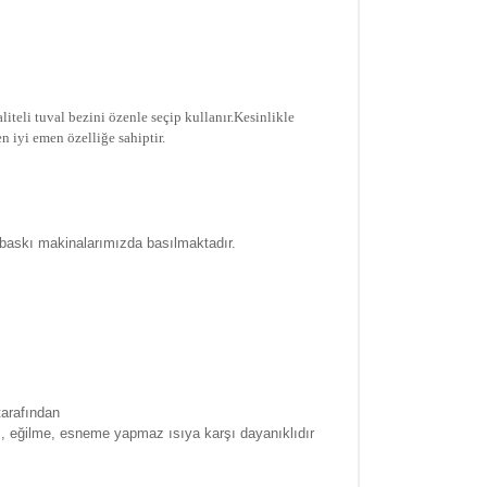
iteli tuval bezini özenle seçip kullanır.
Kesinlikle
n iyi emen özelliğe sahiptir.
 baskı makinalarımızda basılmaktadır.
tarafından
a , eğilme, esneme yapmaz ısıya karşı dayanıklıdır