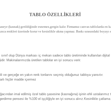
TABLO ÖZELLİKLERİ
seye (kasnak) gerildiğinde esnemez,gergin kalır.
Firmamız canvas tablolarda en kal
unca renkleri üzerinde korur ve kesinlikle akma yapmaz.
Baskı sırasındaki boyayı e
sınıf olup Dünya markası iç mekan sadece tablo üretiminde kullanılan dijital
. Makinalarımızda üretilen tablolar en iyi sonucu verir.
 ve gerçeğe en yakın renk tonlarını seçmiş olduğunuz tabloya yansıtır.
rlı hiçbir madde içermez
ından imal edilmiş özel tablo şasesine (kasnağına) işinin ehli ustalarımız 
erdirme pensesi ile %100 el işçiliğiyle en iyi sonucu alırız.Kesinlikle çatlam