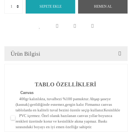
SEPETE EKLE
HEMEN AL
Ürün Bilgisi
TABLO ÖZELLİKLERİ
Canva
s
400gr kalınlıkta, tuvalbezi %100 pamuktur. Ahşap şaseye
(kasnak) gerildiğinde esnemez,gergin kalır.
Firmamız canvas
tablolarda en kaliteli tuval bezini özenle seçip kullanır.
Kesinlikle
PVC içermez. Özel olarak hazılanan canvas yıllar boyunca
renkleri üzerinde korur ve kesinlikle akma yapmaz.
Baskı
sırasındaki boyayı en iyi emen özelliğe sahiptir.