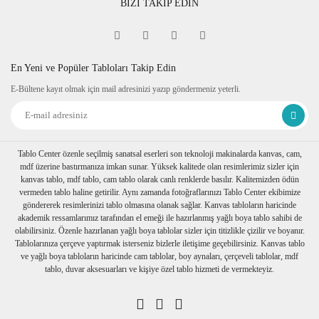
BİZİ TAKİP EDİN
Fine Art
Sipariş verdiğiniz kanvas tablo baskıya girmeden önce
tablomuzun her dört kenarına 6 cm lik resmin bittiği yerden
itibaren resmin devamı verilir.
En Yeni ve Popüler Tabloları Takip Edin
Tablonuzu duvarınıza astığınızda kenarlar resim devam
E-Bültene kayıt olmak için mail adresinizi yazıp göndermeniz yeterli.
ettiğinden daha dekoratif durur. Askı aparatı monte edilmiş bir
şekilde tablonuzu duvarınıza asabilirsiniz
Ambalaj
Tablolarınız özenli bir şekilde köşe koruyuculukları
takılarak baloncuklu ambalaja sarılıp, kartonlanır. Nakliye
Tablo Center özenle seçilmiş sanatsal eserleri son teknoloji makinalarda kanvas, cam,
sırasında hasar görmesi engellenir.
mdf üzerine bastırmanıza imkan sunar. Yüksek kalitede olan resimlerimiz sizler için
Birden fazla tablo alımı yapılırsa her biri ayrı ayrı
kanvas tablo, mdf tablo, cam tablo olarak canlı renklerde basılır. Kalitemizden ödün
paketlenerek müşterilerimize ulaştırılır.
vermeden tablo haline getirilir. Aynı zamanda fotoğraflarınızı Tablo Center ekibimize
göndererek resimlerinizi tablo olmasına olanak sağlar. Kanvas tabloların haricinde
akademik ressamlarımız tarafından el emeği ile hazırlanmış yağlı boya tablo sahibi de
olabilirsiniz. Özenle hazırlanan yağlı boya tablolar sizler için titizlikle çizilir ve boyanır.
Tablolarınıza çerçeve yaptırmak isterseniz bizlerle iletişime geçebilirsiniz. Kanvas tablo
ve yağlı boya tabloların haricinde cam tablolar, boy aynaları, çerçeveli tablolar, mdf
tablo, duvar aksesuarları ve kişiye özel tablo hizmeti de vermekteyiz.