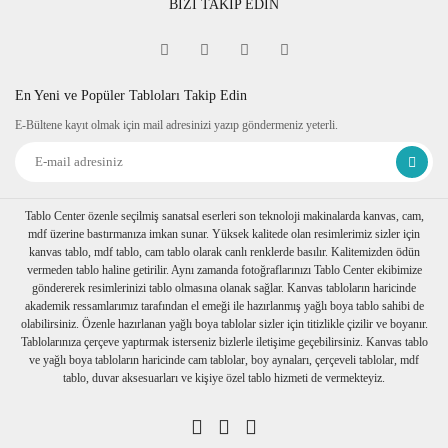
BİZİ TAKİP EDİN
Fine Art
Sipariş verdiğiniz kanvas tablo baskıya girmeden önce
tablomuzun her dört kenarına 6 cm lik resmin bittiği yerden
itibaren resmin devamı verilir.
En Yeni ve Popüler Tabloları Takip Edin
Tablonuzu duvarınıza astığınızda kenarlar resim devam
E-Bültene kayıt olmak için mail adresinizi yazıp göndermeniz yeterli.
ettiğinden daha dekoratif durur. Askı aparatı monte edilmiş bir
şekilde tablonuzu duvarınıza asabilirsiniz
Ambalaj
Tablolarınız özenli bir şekilde köşe koruyuculukları
takılarak baloncuklu ambalaja sarılıp, kartonlanır. Nakliye
Tablo Center özenle seçilmiş sanatsal eserleri son teknoloji makinalarda kanvas, cam,
sırasında hasar görmesi engellenir.
mdf üzerine bastırmanıza imkan sunar. Yüksek kalitede olan resimlerimiz sizler için
Birden fazla tablo alımı yapılırsa her biri ayrı ayrı
kanvas tablo, mdf tablo, cam tablo olarak canlı renklerde basılır. Kalitemizden ödün
paketlenerek müşterilerimize ulaştırılır.
vermeden tablo haline getirilir. Aynı zamanda fotoğraflarınızı Tablo Center ekibimize
göndererek resimlerinizi tablo olmasına olanak sağlar. Kanvas tabloların haricinde
akademik ressamlarımız tarafından el emeği ile hazırlanmış yağlı boya tablo sahibi de
olabilirsiniz. Özenle hazırlanan yağlı boya tablolar sizler için titizlikle çizilir ve boyanır.
Tablolarınıza çerçeve yaptırmak isterseniz bizlerle iletişime geçebilirsiniz. Kanvas tablo
ve yağlı boya tabloların haricinde cam tablolar, boy aynaları, çerçeveli tablolar, mdf
tablo, duvar aksesuarları ve kişiye özel tablo hizmeti de vermekteyiz.