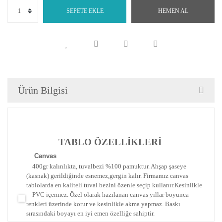
SEPETE EKLE
HEMEN AL
Ürün Bilgisi
TABLO ÖZELLİKLERİ
Canva
s
400gr kalınlıkta, tuvalbezi %100 pamuktur. Ahşap şaseye
(kasnak) gerildiğinde esnemez,gergin kalır.
Firmamız canvas
tablolarda en kaliteli tuval bezini özenle seçip kullanır.
Kesinlikle
PVC içermez. Özel olarak hazılanan canvas yıllar boyunca
renkleri üzerinde korur ve kesinlikle akma yapmaz.
Baskı
sırasındaki boyayı en iyi emen özelliğe sahiptir.