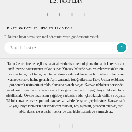
BİZİ TAKİP EDİN
Fine Art
Sipariş verdiğiniz kanvas tablo baskıya girmeden önce
tablomuzun her dört kenarına 6 cm lik resmin bittiği yerden
itibaren resmin devamı verilir.
En Yeni ve Popüler Tabloları Takip Edin
Tablonuzu duvarınıza astığınızda kenarlar resim devam
E-Bültene kayıt olmak için mail adresinizi yazıp göndermeniz yeterli.
ettiğinden daha dekoratif durur. Askı aparatı monte edilmiş bir
şekilde tablonuzu duvarınıza asabilirsiniz
Ambalaj
Tablolarınız özenli bir şekilde köşe koruyuculukları
takılarak baloncuklu ambalaja sarılıp, kartonlanır. Nakliye
Tablo Center özenle seçilmiş sanatsal eserleri son teknoloji makinalarda kanvas, cam,
sırasında hasar görmesi engellenir.
mdf üzerine bastırmanıza imkan sunar. Yüksek kalitede olan resimlerimiz sizler için
Birden fazla tablo alımı yapılırsa her biri ayrı ayrı
kanvas tablo, mdf tablo, cam tablo olarak canlı renklerde basılır. Kalitemizden ödün
paketlenerek müşterilerimize ulaştırılır.
vermeden tablo haline getirilir. Aynı zamanda fotoğraflarınızı Tablo Center ekibimize
göndererek resimlerinizi tablo olmasına olanak sağlar. Kanvas tabloların haricinde
akademik ressamlarımız tarafından el emeği ile hazırlanmış yağlı boya tablo sahibi de
olabilirsiniz. Özenle hazırlanan yağlı boya tablolar sizler için titizlikle çizilir ve boyanır.
Tablolarınıza çerçeve yaptırmak isterseniz bizlerle iletişime geçebilirsiniz. Kanvas tablo
ve yağlı boya tabloların haricinde cam tablolar, boy aynaları, çerçeveli tablolar, mdf
tablo, duvar aksesuarları ve kişiye özel tablo hizmeti de vermekteyiz.