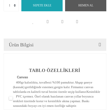
SEPETE EKLE
HEMEN AL
Ürün Bilgisi
TABLO ÖZELLİKLERİ
Canva
s
400gr kalınlıkta, tuvalbezi %100 pamuktur. Ahşap şaseye
(kasnak) gerildiğinde esnemez,gergin kalır.
Firmamız canvas
tablolarda en kaliteli tuval bezini özenle seçip kullanır.
Kesinlikle
PVC içermez. Özel olarak hazılanan canvas yıllar boyunca
renkleri üzerinde korur ve kesinlikle akma yapmaz.
Baskı
sırasındaki boyayı en iyi emen özelliğe sahiptir.