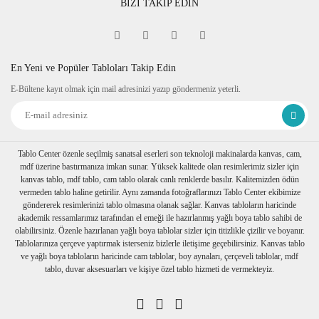
BİZİ TAKİP EDİN
Fine Art
Sipariş verdiğiniz kanvas tablo baskıya girmeden önce
tablomuzun her dört kenarına 6 cm lik resmin bittiği yerden
itibaren resmin devamı verilir.
En Yeni ve Popüler Tabloları Takip Edin
Tablonuzu duvarınıza astığınızda kenarlar resim devam
E-Bültene kayıt olmak için mail adresinizi yazıp göndermeniz yeterli.
ettiğinden daha dekoratif durur. Askı aparatı monte edilmiş bir
şekilde tablonuzu duvarınıza asabilirsiniz
Ambalaj
Tablolarınız özenli bir şekilde köşe koruyuculukları
takılarak baloncuklu ambalaja sarılıp, kartonlanır. Nakliye
Tablo Center özenle seçilmiş sanatsal eserleri son teknoloji makinalarda kanvas, cam,
sırasında hasar görmesi engellenir.
mdf üzerine bastırmanıza imkan sunar. Yüksek kalitede olan resimlerimiz sizler için
Birden fazla tablo alımı yapılırsa her biri ayrı ayrı
kanvas tablo, mdf tablo, cam tablo olarak canlı renklerde basılır. Kalitemizden ödün
paketlenerek müşterilerimize ulaştırılır.
vermeden tablo haline getirilir. Aynı zamanda fotoğraflarınızı Tablo Center ekibimize
göndererek resimlerinizi tablo olmasına olanak sağlar. Kanvas tabloların haricinde
akademik ressamlarımız tarafından el emeği ile hazırlanmış yağlı boya tablo sahibi de
olabilirsiniz. Özenle hazırlanan yağlı boya tablolar sizler için titizlikle çizilir ve boyanır.
Tablolarınıza çerçeve yaptırmak isterseniz bizlerle iletişime geçebilirsiniz. Kanvas tablo
ve yağlı boya tabloların haricinde cam tablolar, boy aynaları, çerçeveli tablolar, mdf
tablo, duvar aksesuarları ve kişiye özel tablo hizmeti de vermekteyiz.