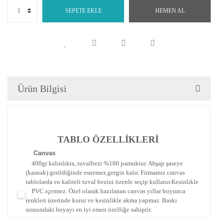
SEPETE EKLE
HEMEN AL
Ürün Bilgisi
TABLO ÖZELLİKLERİ
Canva
s
400gr kalınlıkta, tuvalbezi %100 pamuktur. Ahşap şaseye
(kasnak) gerildiğinde esnemez,gergin kalır.
Firmamız canvas
tablolarda en kaliteli tuval bezini özenle seçip kullanır.
Kesinlikle
PVC içermez. Özel olarak hazılanan canvas yıllar boyunca
renkleri üzerinde korur ve kesinlikle akma yapmaz.
Baskı
sırasındaki boyayı en iyi emen özelliğe sahiptir.