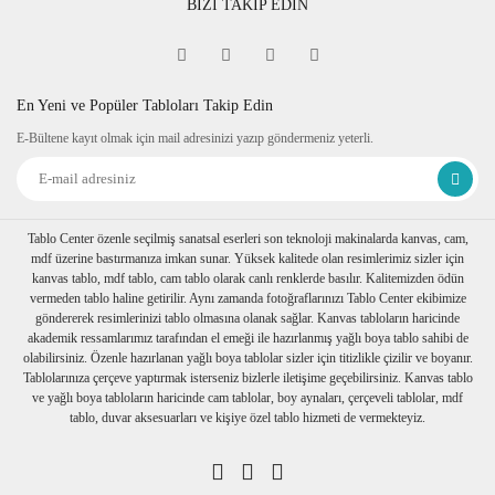
BİZİ TAKİP EDİN
Fine Art
Sipariş verdiğiniz kanvas tablo baskıya girmeden önce
tablomuzun her dört kenarına 6 cm lik resmin bittiği yerden
itibaren resmin devamı verilir.
En Yeni ve Popüler Tabloları Takip Edin
Tablonuzu duvarınıza astığınızda kenarlar resim devam
E-Bültene kayıt olmak için mail adresinizi yazıp göndermeniz yeterli.
ettiğinden daha dekoratif durur. Askı aparatı monte edilmiş bir
şekilde tablonuzu duvarınıza asabilirsiniz
Ambalaj
Tablolarınız özenli bir şekilde köşe koruyuculukları
takılarak baloncuklu ambalaja sarılıp, kartonlanır. Nakliye
Tablo Center özenle seçilmiş sanatsal eserleri son teknoloji makinalarda kanvas, cam,
sırasında hasar görmesi engellenir.
mdf üzerine bastırmanıza imkan sunar. Yüksek kalitede olan resimlerimiz sizler için
Birden fazla tablo alımı yapılırsa her biri ayrı ayrı
kanvas tablo, mdf tablo, cam tablo olarak canlı renklerde basılır. Kalitemizden ödün
paketlenerek müşterilerimize ulaştırılır.
vermeden tablo haline getirilir. Aynı zamanda fotoğraflarınızı Tablo Center ekibimize
göndererek resimlerinizi tablo olmasına olanak sağlar. Kanvas tabloların haricinde
akademik ressamlarımız tarafından el emeği ile hazırlanmış yağlı boya tablo sahibi de
olabilirsiniz. Özenle hazırlanan yağlı boya tablolar sizler için titizlikle çizilir ve boyanır.
Tablolarınıza çerçeve yaptırmak isterseniz bizlerle iletişime geçebilirsiniz. Kanvas tablo
ve yağlı boya tabloların haricinde cam tablolar, boy aynaları, çerçeveli tablolar, mdf
tablo, duvar aksesuarları ve kişiye özel tablo hizmeti de vermekteyiz.