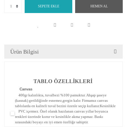
SEPETE EKLE
HEMEN AL
Ürün Bilgisi
TABLO ÖZELLİKLERİ
Canva
s
400gr kalınlıkta, tuvalbezi %100 pamuktur. Ahşap şaseye
(kasnak) gerildiğinde esnemez,gergin kalır.
Firmamız canvas
tablolarda en kaliteli tuval bezini özenle seçip kullanır.
Kesinlikle
PVC içermez. Özel olarak hazılanan canvas yıllar boyunca
renkleri üzerinde korur ve kesinlikle akma yapmaz.
Baskı
sırasındaki boyayı en iyi emen özelliğe sahiptir.