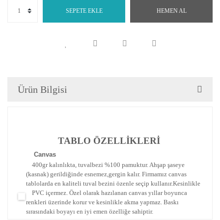
SEPETE EKLE
HEMEN AL
Ürün Bilgisi
TABLO ÖZELLİKLERİ
Canva
s
400gr kalınlıkta, tuvalbezi %100 pamuktur. Ahşap şaseye
(kasnak) gerildiğinde esnemez,gergin kalır.
Firmamız canvas
tablolarda en kaliteli tuval bezini özenle seçip kullanır.
Kesinlikle
PVC içermez. Özel olarak hazılanan canvas yıllar boyunca
renkleri üzerinde korur ve kesinlikle akma yapmaz.
Baskı
sırasındaki boyayı en iyi emen özelliğe sahiptir.