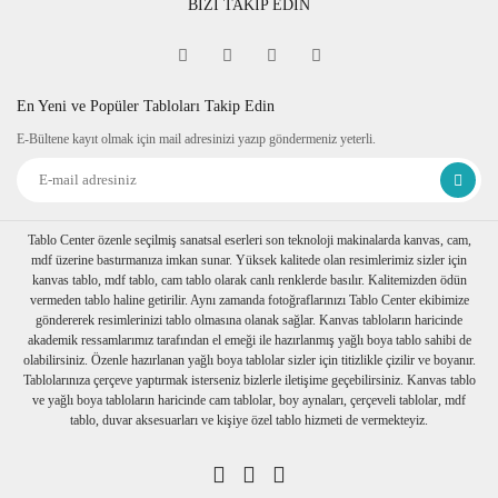
BİZİ TAKİP EDİN
Fine Art
Sipariş verdiğiniz kanvas tablo baskıya girmeden önce
tablomuzun her dört kenarına 6 cm lik resmin bittiği yerden
itibaren resmin devamı verilir.
En Yeni ve Popüler Tabloları Takip Edin
Tablonuzu duvarınıza astığınızda kenarlar resim devam
E-Bültene kayıt olmak için mail adresinizi yazıp göndermeniz yeterli.
ettiğinden daha dekoratif durur. Askı aparatı monte edilmiş bir
şekilde tablonuzu duvarınıza asabilirsiniz
Ambalaj
Tablolarınız özenli bir şekilde köşe koruyuculukları
takılarak baloncuklu ambalaja sarılıp, kartonlanır. Nakliye
Tablo Center özenle seçilmiş sanatsal eserleri son teknoloji makinalarda kanvas, cam,
sırasında hasar görmesi engellenir.
mdf üzerine bastırmanıza imkan sunar. Yüksek kalitede olan resimlerimiz sizler için
Birden fazla tablo alımı yapılırsa her biri ayrı ayrı
kanvas tablo, mdf tablo, cam tablo olarak canlı renklerde basılır. Kalitemizden ödün
paketlenerek müşterilerimize ulaştırılır.
vermeden tablo haline getirilir. Aynı zamanda fotoğraflarınızı Tablo Center ekibimize
göndererek resimlerinizi tablo olmasına olanak sağlar. Kanvas tabloların haricinde
akademik ressamlarımız tarafından el emeği ile hazırlanmış yağlı boya tablo sahibi de
olabilirsiniz. Özenle hazırlanan yağlı boya tablolar sizler için titizlikle çizilir ve boyanır.
Tablolarınıza çerçeve yaptırmak isterseniz bizlerle iletişime geçebilirsiniz. Kanvas tablo
ve yağlı boya tabloların haricinde cam tablolar, boy aynaları, çerçeveli tablolar, mdf
tablo, duvar aksesuarları ve kişiye özel tablo hizmeti de vermekteyiz.