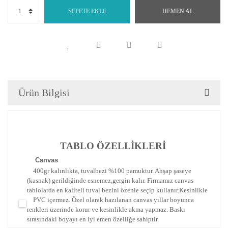
SEPETE EKLE
HEMEN AL
Ürün Bilgisi
TABLO ÖZELLİKLERİ
Canva
s
400gr kalınlıkta, tuvalbezi %100 pamuktur. Ahşap şaseye
(kasnak) gerildiğinde esnemez,gergin kalır.
Firmamız canvas
tablolarda en kaliteli tuval bezini özenle seçip kullanır.
Kesinlikle
PVC içermez. Özel olarak hazılanan canvas yıllar boyunca
renkleri üzerinde korur ve kesinlikle akma yapmaz.
Baskı
sırasındaki boyayı en iyi emen özelliğe sahiptir.