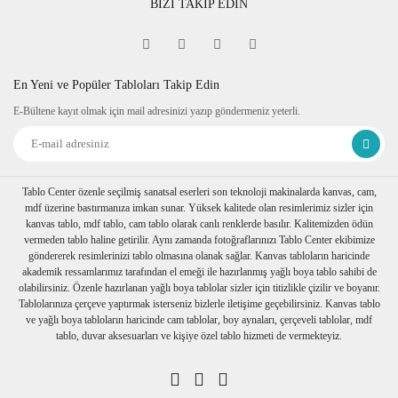
BİZİ TAKİP EDİN
Fine Art
Sipariş verdiğiniz kanvas tablo baskıya girmeden önce
tablomuzun her dört kenarına 6 cm lik resmin bittiği yerden
itibaren resmin devamı verilir.
En Yeni ve Popüler Tabloları Takip Edin
Tablonuzu duvarınıza astığınızda kenarlar resim devam
E-Bültene kayıt olmak için mail adresinizi yazıp göndermeniz yeterli.
ettiğinden daha dekoratif durur. Askı aparatı monte edilmiş bir
şekilde tablonuzu duvarınıza asabilirsiniz
Ambalaj
Tablolarınız özenli bir şekilde köşe koruyuculukları
takılarak baloncuklu ambalaja sarılıp, kartonlanır. Nakliye
Tablo Center özenle seçilmiş sanatsal eserleri son teknoloji makinalarda kanvas, cam,
sırasında hasar görmesi engellenir.
mdf üzerine bastırmanıza imkan sunar. Yüksek kalitede olan resimlerimiz sizler için
Birden fazla tablo alımı yapılırsa her biri ayrı ayrı
kanvas tablo, mdf tablo, cam tablo olarak canlı renklerde basılır. Kalitemizden ödün
paketlenerek müşterilerimize ulaştırılır.
vermeden tablo haline getirilir. Aynı zamanda fotoğraflarınızı Tablo Center ekibimize
göndererek resimlerinizi tablo olmasına olanak sağlar. Kanvas tabloların haricinde
akademik ressamlarımız tarafından el emeği ile hazırlanmış yağlı boya tablo sahibi de
olabilirsiniz. Özenle hazırlanan yağlı boya tablolar sizler için titizlikle çizilir ve boyanır.
Tablolarınıza çerçeve yaptırmak isterseniz bizlerle iletişime geçebilirsiniz. Kanvas tablo
ve yağlı boya tabloların haricinde cam tablolar, boy aynaları, çerçeveli tablolar, mdf
tablo, duvar aksesuarları ve kişiye özel tablo hizmeti de vermekteyiz.