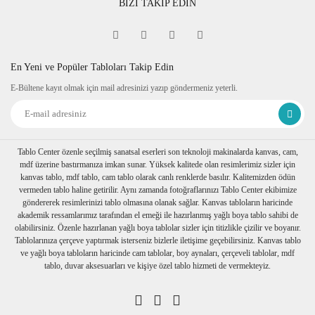
BİZİ TAKİP EDİN
Fine Art
Sipariş verdiğiniz kanvas tablo baskıya girmeden önce
tablomuzun her dört kenarına 6 cm lik resmin bittiği yerden
itibaren resmin devamı verilir.
En Yeni ve Popüler Tabloları Takip Edin
Tablonuzu duvarınıza astığınızda kenarlar resim devam
E-Bültene kayıt olmak için mail adresinizi yazıp göndermeniz yeterli.
ettiğinden daha dekoratif durur. Askı aparatı monte edilmiş bir
şekilde tablonuzu duvarınıza asabilirsiniz
Ambalaj
Tablolarınız özenli bir şekilde köşe koruyuculukları
takılarak baloncuklu ambalaja sarılıp, kartonlanır. Nakliye
Tablo Center özenle seçilmiş sanatsal eserleri son teknoloji makinalarda kanvas, cam,
sırasında hasar görmesi engellenir.
mdf üzerine bastırmanıza imkan sunar. Yüksek kalitede olan resimlerimiz sizler için
Birden fazla tablo alımı yapılırsa her biri ayrı ayrı
kanvas tablo, mdf tablo, cam tablo olarak canlı renklerde basılır. Kalitemizden ödün
paketlenerek müşterilerimize ulaştırılır.
vermeden tablo haline getirilir. Aynı zamanda fotoğraflarınızı Tablo Center ekibimize
göndererek resimlerinizi tablo olmasına olanak sağlar. Kanvas tabloların haricinde
akademik ressamlarımız tarafından el emeği ile hazırlanmış yağlı boya tablo sahibi de
olabilirsiniz. Özenle hazırlanan yağlı boya tablolar sizler için titizlikle çizilir ve boyanır.
Tablolarınıza çerçeve yaptırmak isterseniz bizlerle iletişime geçebilirsiniz. Kanvas tablo
ve yağlı boya tabloların haricinde cam tablolar, boy aynaları, çerçeveli tablolar, mdf
tablo, duvar aksesuarları ve kişiye özel tablo hizmeti de vermekteyiz.