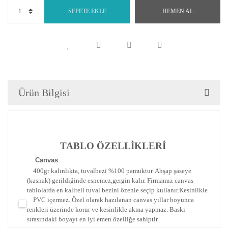
SEPETE EKLE
HEMEN AL
Ürün Bilgisi
TABLO ÖZELLİKLERİ
Canva
s
400gr kalınlıkta, tuvalbezi %100 pamuktur. Ahşap şaseye
(kasnak) gerildiğinde esnemez,gergin kalır.
Firmamız canvas
tablolarda en kaliteli tuval bezini özenle seçip kullanır.
Kesinlikle
PVC içermez. Özel olarak hazılanan canvas yıllar boyunca
renkleri üzerinde korur ve kesinlikle akma yapmaz.
Baskı
sırasındaki boyayı en iyi emen özelliğe sahiptir.