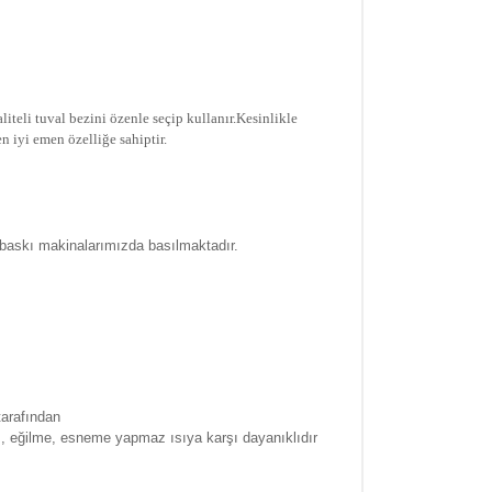
iteli tuval bezini özenle seçip kullanır.
Kesinlikle
n iyi emen özelliğe sahiptir.
 baskı makinalarımızda basılmaktadır.
tarafından
a , eğilme, esneme yapmaz ısıya karşı dayanıklıdır