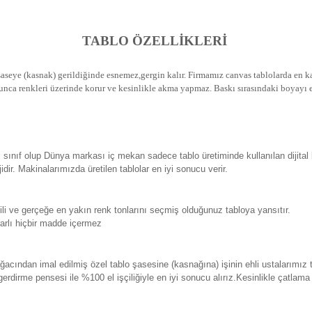
TABLO ÖZELLİKLERİ
seye (kasnak) gerildiğinde esnemez,gergin kalır.
Firmamız canvas tablolarda en kal
unca renkleri üzerinde korur ve kesinlikle akma yapmaz.
Baskı sırasındaki boyayı e
sınıf olup Dünya markası iç mekan sadece tablo üretiminde kullanılan dijital
. Makinalarımızda üretilen tablolar en iyi sonucu verir.
 ve gerçeğe en yakın renk tonlarını seçmiş olduğunuz tabloya yansıtır.
rlı hiçbir madde içermez
ından imal edilmiş özel tablo şasesine (kasnağına) işinin ehli ustalarımız 
erdirme pensesi ile %100 el işçiliğiyle en iyi sonucu alırız.Kesinlikle çatlam