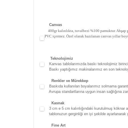
Canva
s
400gr kalınlıkta, tuvalbezi %100 pamuktur. Ahşap şa
PVC içermez. Özel olarak hazılanan canvas yıllar boy
Teknolojimiz
Kanvas tablolarımızda baskı teknolojimiz birinci 
Baskı yaptığımız makinalarımız en son teknolojidir
Renkler ve Mürekkep
Baskıda kullanılan boyalarımız solmama garantili
Avrupa standartlarına uygun insan sağlığına zara
Kasna
k
3 cm e 5 cm kalınlığındaki kurutulmuş köknar ağac
tablonuzun gerginliği en iyi şekilde ayarlanarak g
Fine Art