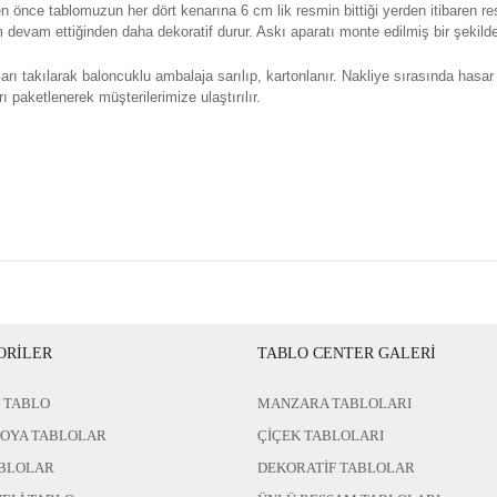
n önce tablomuzun her dört kenarına 6 cm lik resmin bittiği yerden itibaren re
evam ettiğinden daha dekoratif durur. Askı aparatı monte edilmiş bir şekilde 
rı takılarak baloncuklu ambalaja sarılıp, kartonlanır. Nakliye sırasında hasar
ı paketlenerek müşterilerimize ulaştırılır.
ORİLER
TABLO CENTER GALERİ
 TABLO
MANZARA TABLOLARI
BOYA TABLOLAR
ÇİÇEK TABLOLARI
BLOLAR
DEKORATİF TABLOLAR