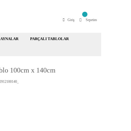
Giriş
Sepetim
AYNALAR
PARÇALI TABLOLAR
blo 100cm x 140cm
912100140_