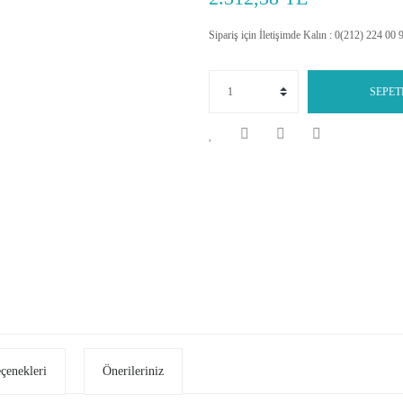
Sipariş için İletişimde Kalın : 0(212) 224 00 
SEPET
eçenekleri
Önerileriniz