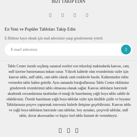
BİZİ TAKİP EDİN
Fine Art
Sipariş verdiğiniz kanvas tablo baskıya girmeden önce
tablomuzun her dört kenarına 6 cm lik resmin bittiği yerden
itibaren resmin devamı verilir.
En Yeni ve Popüler Tabloları Takip Edin
Tablonuzu duvarınıza astığınızda kenarlar resim devam
E-Bültene kayıt olmak için mail adresinizi yazıp göndermeniz yeterli.
ettiğinden daha dekoratif durur. Askı aparatı monte edilmiş bir
şekilde tablonuzu duvarınıza asabilirsiniz
Ambalaj
Tablolarınız özenli bir şekilde köşe koruyuculukları
takılarak baloncuklu ambalaja sarılıp, kartonlanır. Nakliye
Tablo Center özenle seçilmiş sanatsal eserleri son teknoloji makinalarda kanvas, cam,
sırasında hasar görmesi engellenir.
mdf üzerine bastırmanıza imkan sunar. Yüksek kalitede olan resimlerimiz sizler için
Birden fazla tablo alımı yapılırsa her biri ayrı ayrı
kanvas tablo, mdf tablo, cam tablo olarak canlı renklerde basılır. Kalitemizden ödün
paketlenerek müşterilerimize ulaştırılır.
vermeden tablo haline getirilir. Aynı zamanda fotoğraflarınızı Tablo Center ekibimize
göndererek resimlerinizi tablo olmasına olanak sağlar. Kanvas tabloların haricinde
akademik ressamlarımız tarafından el emeği ile hazırlanmış yağlı boya tablo sahibi de
olabilirsiniz. Özenle hazırlanan yağlı boya tablolar sizler için titizlikle çizilir ve boyanır.
Tablolarınıza çerçeve yaptırmak isterseniz bizlerle iletişime geçebilirsiniz. Kanvas tablo
ve yağlı boya tabloların haricinde cam tablolar, boy aynaları, çerçeveli tablolar, mdf
tablo, duvar aksesuarları ve kişiye özel tablo hizmeti de vermekteyiz.