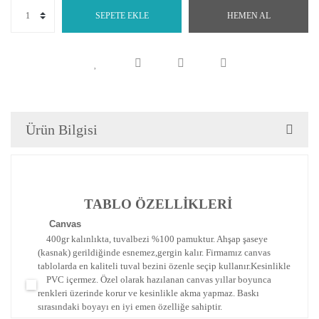
SEPETE EKLE
HEMEN AL
Ürün Bilgisi
TABLO ÖZELLİKLERİ
Canva
s
400gr kalınlıkta, tuvalbezi %100 pamuktur. Ahşap şaseye
(kasnak) gerildiğinde esnemez,gergin kalır.
Firmamız canvas
tablolarda en kaliteli tuval bezini özenle seçip kullanır.
Kesinlikle
PVC içermez. Özel olarak hazılanan canvas yıllar boyunca
renkleri üzerinde korur ve kesinlikle akma yapmaz.
Baskı
sırasındaki boyayı en iyi emen özelliğe sahiptir.