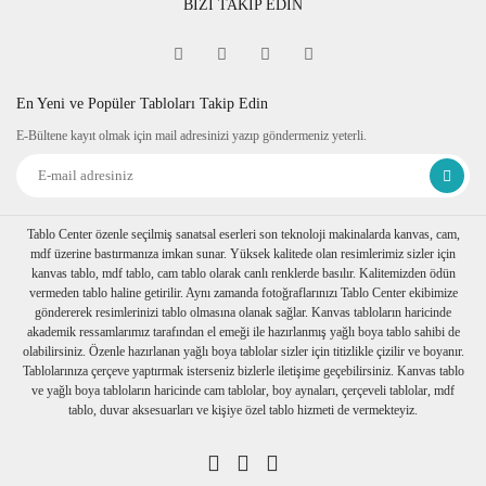
BİZİ TAKİP EDİN
Fine Art
Sipariş verdiğiniz kanvas tablo baskıya girmeden önce
tablomuzun her dört kenarına 6 cm lik resmin bittiği yerden
itibaren resmin devamı verilir.
En Yeni ve Popüler Tabloları Takip Edin
Tablonuzu duvarınıza astığınızda kenarlar resim devam
E-Bültene kayıt olmak için mail adresinizi yazıp göndermeniz yeterli.
ettiğinden daha dekoratif durur. Askı aparatı monte edilmiş bir
şekilde tablonuzu duvarınıza asabilirsiniz
Ambalaj
Tablolarınız özenli bir şekilde köşe koruyuculukları
takılarak baloncuklu ambalaja sarılıp, kartonlanır. Nakliye
Tablo Center özenle seçilmiş sanatsal eserleri son teknoloji makinalarda kanvas, cam,
sırasında hasar görmesi engellenir.
mdf üzerine bastırmanıza imkan sunar. Yüksek kalitede olan resimlerimiz sizler için
Birden fazla tablo alımı yapılırsa her biri ayrı ayrı
kanvas tablo, mdf tablo, cam tablo olarak canlı renklerde basılır. Kalitemizden ödün
paketlenerek müşterilerimize ulaştırılır.
vermeden tablo haline getirilir. Aynı zamanda fotoğraflarınızı Tablo Center ekibimize
göndererek resimlerinizi tablo olmasına olanak sağlar. Kanvas tabloların haricinde
akademik ressamlarımız tarafından el emeği ile hazırlanmış yağlı boya tablo sahibi de
olabilirsiniz. Özenle hazırlanan yağlı boya tablolar sizler için titizlikle çizilir ve boyanır.
Tablolarınıza çerçeve yaptırmak isterseniz bizlerle iletişime geçebilirsiniz. Kanvas tablo
ve yağlı boya tabloların haricinde cam tablolar, boy aynaları, çerçeveli tablolar, mdf
tablo, duvar aksesuarları ve kişiye özel tablo hizmeti de vermekteyiz.