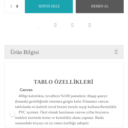
SEPETE EKLE
HEMEN AL
Ürün Bilgisi
TABLO ÖZELLİKLERİ
Canva
s
400gr kalınlıkta, tuvalbezi %100 pamuktur. Ahşap şaseye
(kasnak) gerildiğinde esnemez,gergin kalır.
Firmamız canvas
tablolarda en kaliteli tuval bezini özenle seçip kullanır.
Kesinlikle
PVC içermez. Özel olarak hazılanan canvas yıllar boyunca
renkleri üzerinde korur ve kesinlikle akma yapmaz.
Baskı
sırasındaki boyayı en iyi emen özelliğe sahiptir.