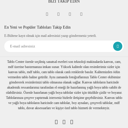
BİZİ TAKİP EDİN
Fine Art
Sipariş verdiğiniz kanvas tablo baskıya girmeden önce
tablomuzun her dört kenarına 6 cm lik resmin bittiği yerden
itibaren resmin devamı verilir.
En Yeni ve Popüler Tabloları Takip Edin
Tablonuzu duvarınıza astığınızda kenarlar resim devam
E-Bültene kayıt olmak için mail adresinizi yazıp göndermeniz yeterli.
ettiğinden daha dekoratif durur. Askı aparatı monte edilmiş bir
şekilde tablonuzu duvarınıza asabilirsiniz
Ambalaj
Tablolarınız özenli bir şekilde köşe koruyuculukları
takılarak baloncuklu ambalaja sarılıp, kartonlanır. Nakliye
Tablo Center özenle seçilmiş sanatsal eserleri son teknoloji makinalarda kanvas, cam,
sırasında hasar görmesi engellenir.
mdf üzerine bastırmanıza imkan sunar. Yüksek kalitede olan resimlerimiz sizler için
Birden fazla tablo alımı yapılırsa her biri ayrı ayrı
kanvas tablo, mdf tablo, cam tablo olarak canlı renklerde basılır. Kalitemizden ödün
paketlenerek müşterilerimize ulaştırılır.
vermeden tablo haline getirilir. Aynı zamanda fotoğraflarınızı Tablo Center ekibimize
göndererek resimlerinizi tablo olmasına olanak sağlar. Kanvas tabloların haricinde
akademik ressamlarımız tarafından el emeği ile hazırlanmış yağlı boya tablo sahibi de
olabilirsiniz. Özenle hazırlanan yağlı boya tablolar sizler için titizlikle çizilir ve boyanır.
Tablolarınıza çerçeve yaptırmak isterseniz bizlerle iletişime geçebilirsiniz. Kanvas tablo
ve yağlı boya tabloların haricinde cam tablolar, boy aynaları, çerçeveli tablolar, mdf
tablo, duvar aksesuarları ve kişiye özel tablo hizmeti de vermekteyiz.