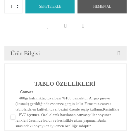
SEPETE EKLE
HEMEN AL
Ürün Bilgisi
TABLO ÖZELLİKLERİ
Canva
s
400gr kalınlıkta, tuvalbezi %100 pamuktur. Ahşap şaseye
(kasnak) gerildiğinde esnemez,gergin kalır.
Firmamız canvas
tablolarda en kaliteli tuval bezini özenle seçip kullanır.
Kesinlikle
PVC içermez. Özel olarak hazılanan canvas yıllar boyunca
renkleri üzerinde korur ve kesinlikle akma yapmaz.
Baskı
sırasındaki boyayı en iyi emen özelliğe sahiptir.