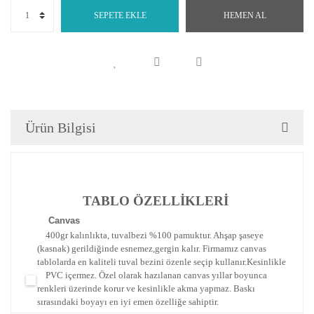
SEPETE EKLE
HEMEN AL
Ürün Bilgisi
TABLO ÖZELLİKLERİ
Canva
s
400gr kalınlıkta, tuvalbezi %100 pamuktur. Ahşap şaseye
(kasnak) gerildiğinde esnemez,gergin kalır.
Firmamız canvas
tablolarda en kaliteli tuval bezini özenle seçip kullanır.
Kesinlikle
PVC içermez. Özel olarak hazılanan canvas yıllar boyunca
renkleri üzerinde korur ve kesinlikle akma yapmaz.
Baskı
sırasındaki boyayı en iyi emen özelliğe sahiptir.