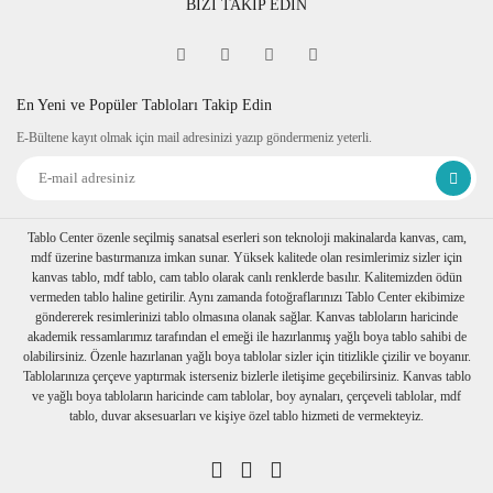
BİZİ TAKİP EDİN
Fine Art
Sipariş verdiğiniz kanvas tablo baskıya girmeden önce
tablomuzun her dört kenarına 6 cm lik resmin bittiği yerden
itibaren resmin devamı verilir.
En Yeni ve Popüler Tabloları Takip Edin
Tablonuzu duvarınıza astığınızda kenarlar resim devam
E-Bültene kayıt olmak için mail adresinizi yazıp göndermeniz yeterli.
ettiğinden daha dekoratif durur. Askı aparatı monte edilmiş bir
şekilde tablonuzu duvarınıza asabilirsiniz
Ambalaj
Tablolarınız özenli bir şekilde köşe koruyuculukları
takılarak baloncuklu ambalaja sarılıp, kartonlanır. Nakliye
Tablo Center özenle seçilmiş sanatsal eserleri son teknoloji makinalarda kanvas, cam,
sırasında hasar görmesi engellenir.
mdf üzerine bastırmanıza imkan sunar. Yüksek kalitede olan resimlerimiz sizler için
Birden fazla tablo alımı yapılırsa her biri ayrı ayrı
kanvas tablo, mdf tablo, cam tablo olarak canlı renklerde basılır. Kalitemizden ödün
paketlenerek müşterilerimize ulaştırılır.
vermeden tablo haline getirilir. Aynı zamanda fotoğraflarınızı Tablo Center ekibimize
göndererek resimlerinizi tablo olmasına olanak sağlar. Kanvas tabloların haricinde
akademik ressamlarımız tarafından el emeği ile hazırlanmış yağlı boya tablo sahibi de
olabilirsiniz. Özenle hazırlanan yağlı boya tablolar sizler için titizlikle çizilir ve boyanır.
Tablolarınıza çerçeve yaptırmak isterseniz bizlerle iletişime geçebilirsiniz. Kanvas tablo
ve yağlı boya tabloların haricinde cam tablolar, boy aynaları, çerçeveli tablolar, mdf
tablo, duvar aksesuarları ve kişiye özel tablo hizmeti de vermekteyiz.