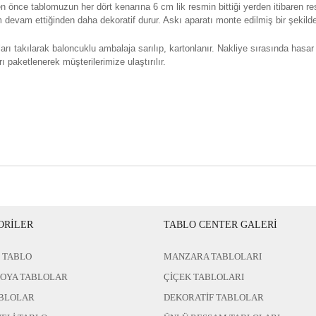
n önce tablomuzun her dört kenarına 6 cm lik resmin bittiği yerden itibaren re
evam ettiğinden daha dekoratif durur. Askı aparatı monte edilmiş bir şekilde 
rı takılarak baloncuklu ambalaja sarılıp, kartonlanır. Nakliye sırasında hasar
ı paketlenerek müşterilerimize ulaştırılır.
ORİLER
TABLO CENTER GALERİ
 TABLO
MANZARA TABLOLARI
BOYA TABLOLAR
ÇİÇEK TABLOLARI
BLOLAR
DEKORATİF TABLOLAR