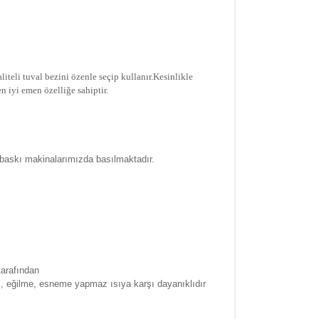
iteli tuval bezini özenle seçip kullanır.
Kesinlikle
n iyi emen özelliğe sahiptir.
 baskı makinalarımızda basılmaktadır.
tarafından
a , eğilme, esneme yapmaz ısıya karşı dayanıklıdır