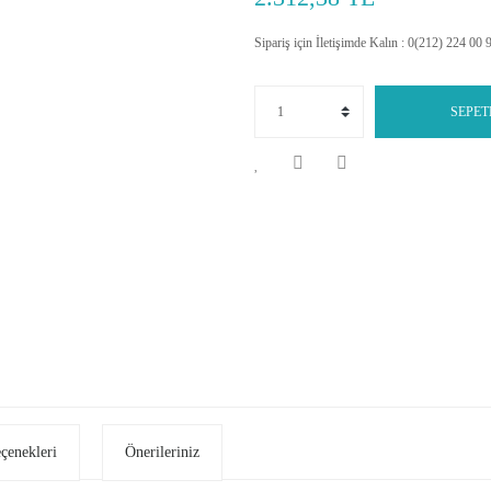
Sipariş için İletişimde Kalın : 0(212) 224 00 
SEPET
eçenekleri
Önerileriniz