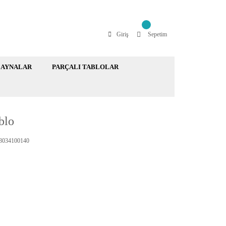
Giriş
Sepetim
AYNALAR
PARÇALI TABLOLAR
blo
034100140