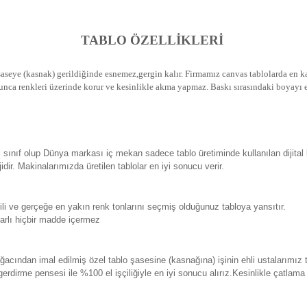
TABLO ÖZELLİKLERİ
seye (kasnak) gerildiğinde esnemez,gergin kalır.
Firmamız canvas tablolarda en kal
unca renkleri üzerinde korur ve kesinlikle akma yapmaz.
Baskı sırasındaki boyayı e
sınıf olup Dünya markası iç mekan sadece tablo üretiminde kullanılan dijital
. Makinalarımızda üretilen tablolar en iyi sonucu verir.
 ve gerçeğe en yakın renk tonlarını seçmiş olduğunuz tabloya yansıtır.
rlı hiçbir madde içermez
ından imal edilmiş özel tablo şasesine (kasnağına) işinin ehli ustalarımız 
erdirme pensesi ile %100 el işçiliğiyle en iyi sonucu alırız.Kesinlikle çatlam