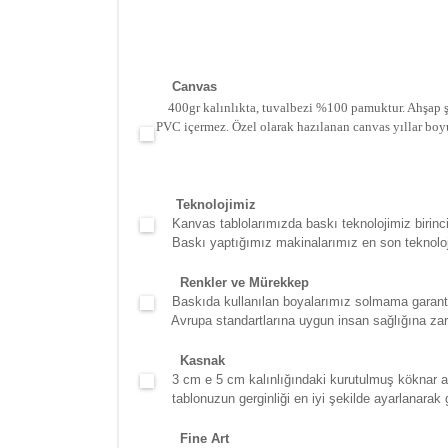
Canva
s
400gr kalınlıkta, tuvalbezi %100 pamuktur. Ahşap şa
PVC içermez. Özel olarak hazılanan canvas yıllar boy
Teknolojimiz
Kanvas tablolarımızda baskı teknolojimiz birinci 
Baskı yaptığımız makinalarımız en son teknolojidir
Renkler ve Mürekkep
Baskıda kullanılan boyalarımız solmama garantili
Avrupa standartlarına uygun insan sağlığına zara
Kasna
k
3 cm e 5 cm kalınlığındaki kurutulmuş köknar ağac
tablonuzun gerginliği en iyi şekilde ayarlanarak g
Fine Art