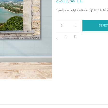
2.312,38 TL
Sipariş için İletişimde Kalın : 0(212) 224 00 
SEPET