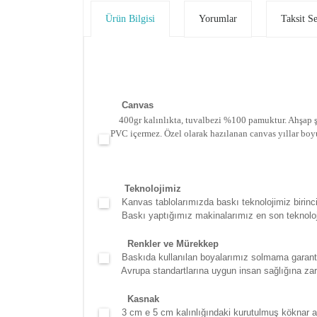
Ürün Bilgisi
Yorumlar
Taksit S
Canva
s
400gr kalınlıkta, tuvalbezi %100 pamuktur. Ahşap şa
PVC içermez. Özel olarak hazılanan canvas yıllar boy
Teknolojimiz
Kanvas tablolarımızda baskı teknolojimiz birinci 
Baskı yaptığımız makinalarımız en son teknolojidir
Renkler ve Mürekkep
Baskıda kullanılan boyalarımız solmama garantili
Avrupa standartlarına uygun insan sağlığına zara
Kasna
k
3 cm e 5 cm kalınlığındaki kurutulmuş köknar ağac