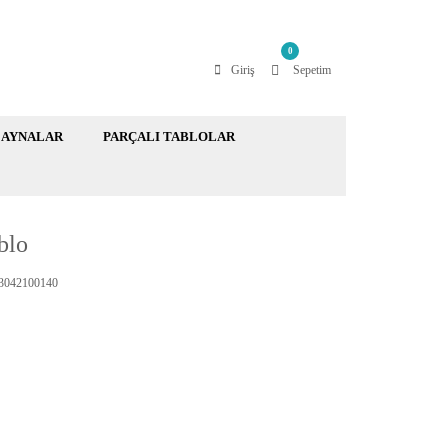
0
Giriş
Sepetim
AYNALAR
PARÇALI TABLOLAR
blo
042100140