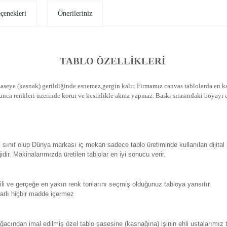
eçenekleri
Önerileriniz
TABLO ÖZELLİKLERİ
seye (kasnak) gerildiğinde esnemez,gergin kalır.
Firmamız canvas tablolarda en kal
unca renkleri üzerinde korur ve kesinlikle akma yapmaz.
Baskı sırasındaki boyayı e
sınıf olup Dünya markası iç mekan sadece tablo üretiminde kullanılan dijital
. Makinalarımızda üretilen tablolar en iyi sonucu verir.
 ve gerçeğe en yakın renk tonlarını seçmiş olduğunuz tabloya yansıtır.
rlı hiçbir madde içermez
ından imal edilmiş özel tablo şasesine (kasnağına) işinin ehli ustalarımız 