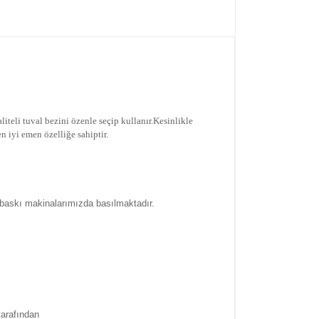
iteli tuval bezini özenle seçip kullanır.
Kesinlikle
n iyi emen özelliğe sahiptir.
 baskı makinalarımızda basılmaktadır.
tarafından