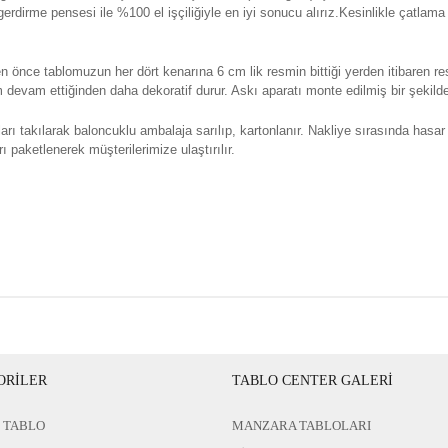
erdirme pensesi ile %100 el işçiliğiyle en iyi sonucu alırız.Kesinlikle çatlam
n önce tablomuzun her dört kenarına 6 cm lik resmin bittiği yerden itibaren re
evam ettiğinden daha dekoratif durur. Askı aparatı monte edilmiş bir şekilde 
rı takılarak baloncuklu ambalaja sarılıp, kartonlanır. Nakliye sırasında hasar
ı paketlenerek müşterilerimize ulaştırılır.
ORİLER
TABLO CENTER GALERİ
 TABLO
MANZARA TABLOLARI