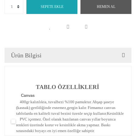
SEPETE EKLE
HEMEN AL
Ürün Bilgisi
TABLO ÖZELLİKLERİ
Canva
s
400gr kalınlıkta, tuvalbezi %100 pamuktur. Ahşap şaseye
(kasnak) gerildiğinde esnemez,gergin kalır.
Firmamız canvas
tablolarda en kaliteli tuval bezini özenle seçip kullanır.
Kesinlikle
PVC içermez. Özel olarak hazılanan canvas yıllar boyunca
renkleri üzerinde korur ve kesinlikle akma yapmaz.
Baskı
sırasındaki boyayı en iyi emen özelliğe sahiptir.