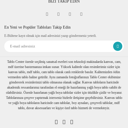
BİZİ TAKİP EDİN
Fine Art
Sipariş verdiğiniz kanvas tablo baskıya girmeden önce
tablomuzun her dört kenarına 6 cm lik resmin bittiği yerden
itibaren resmin devamı verilir.
En Yeni ve Popüler Tabloları Takip Edin
Tablonuzu duvarınıza astığınızda kenarlar resim devam
E-Bültene kayıt olmak için mail adresinizi yazıp göndermeniz yeterli.
ettiğinden daha dekoratif durur. Askı aparatı monte edilmiş bir
şekilde tablonuzu duvarınıza asabilirsiniz
Ambalaj
Tablolarınız özenli bir şekilde köşe koruyuculukları
takılarak baloncuklu ambalaja sarılıp, kartonlanır. Nakliye
Tablo Center özenle seçilmiş sanatsal eserleri son teknoloji makinalarda kanvas, cam,
sırasında hasar görmesi engellenir.
mdf üzerine bastırmanıza imkan sunar. Yüksek kalitede olan resimlerimiz sizler için
Birden fazla tablo alımı yapılırsa her biri ayrı ayrı
kanvas tablo, mdf tablo, cam tablo olarak canlı renklerde basılır. Kalitemizden ödün
paketlenerek müşterilerimize ulaştırılır.
vermeden tablo haline getirilir. Aynı zamanda fotoğraflarınızı Tablo Center ekibimize
göndererek resimlerinizi tablo olmasına olanak sağlar. Kanvas tabloların haricinde
akademik ressamlarımız tarafından el emeği ile hazırlanmış yağlı boya tablo sahibi de
olabilirsiniz. Özenle hazırlanan yağlı boya tablolar sizler için titizlikle çizilir ve boyanır.
Tablolarınıza çerçeve yaptırmak isterseniz bizlerle iletişime geçebilirsiniz. Kanvas tablo
ve yağlı boya tabloların haricinde cam tablolar, boy aynaları, çerçeveli tablolar, mdf
tablo, duvar aksesuarları ve kişiye özel tablo hizmeti de vermekteyiz.