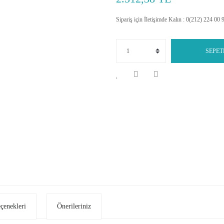
Sipariş için İletişimde Kalın : 0(212) 224 00 
SEPET
eçenekleri
Önerileriniz