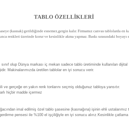
TABLO ÖZELLİKLERİ
seye (kasnak) gerildiğinde esnemez,gergin kalır.
Firmamız canvas tablolarda en kal
unca renkleri üzerinde korur ve kesinlikle akma yapmaz.
Baskı sırasındaki boyayı e
sınıf olup Dünya markası iç mekan sadece tablo üretiminde kullanılan dijital
. Makinalarımızda üretilen tablolar en iyi sonucu verir.
 ve gerçeğe en yakın renk tonlarını seçmiş olduğunuz tabloya yansıtır.
rlı hiçbir madde içermez
ından imal edilmiş özel tablo şasesine (kasnağına) işinin ehli ustalarımız 
erdirme pensesi ile %100 el işçiliğiyle en iyi sonucu alırız.Kesinlikle çatlam