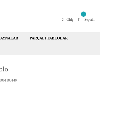
Giriş
Sepetim
AYNALAR
PARÇALI TABLOLAR
blo
061100140