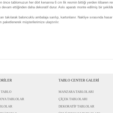
n önce tablomuzun her dört kenarına 6 cm lik resmin bittiği yerden itibaren re
evam ettiğinden daha dekoratif durur. Askı aparatı monte edilmiş bir şekilde 
rı takılarak baloncuklu ambalaja sarılıp, kartonlanır. Nakliye sırasında hasar
ı paketlenerek müşterilerimize ulaştırılır.
ORİLER
TABLO CENTER GALERİ
 TABLO
MANZARA TABLOLARI
BOYA TABLOLAR
ÇİÇEK TABLOLARI
BLOLAR
DEKORATİF TABLOLAR