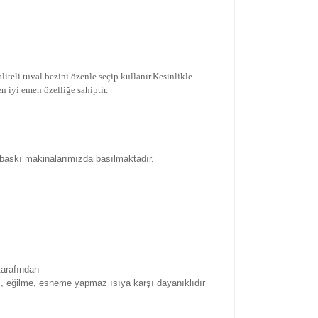
iteli tuval bezini özenle seçip kullanır.
Kesinlikle
n iyi emen özelliğe sahiptir.
 baskı makinalarımızda basılmaktadır.
tarafından
a , eğilme, esneme yapmaz ısıya karşı dayanıklıdır