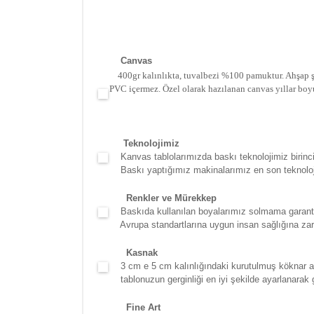
Canva
s
400gr kalınlıkta, tuvalbezi %100 pamuktur. Ahşap şa
PVC içermez. Özel olarak hazılanan canvas yıllar boy
Teknolojimiz
Kanvas tablolarımızda baskı teknolojimiz birinci 
Baskı yaptığımız makinalarımız en son teknolojidir
Renkler ve Mürekkep
Baskıda kullanılan boyalarımız solmama garantili
Avrupa standartlarına uygun insan sağlığına zara
Kasna
k
3 cm e 5 cm kalınlığındaki kurutulmuş köknar ağac
tablonuzun gerginliği en iyi şekilde ayarlanarak g
Fine Art