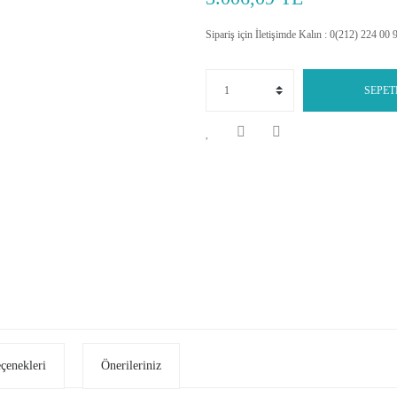
Sipariş için İletişimde Kalın : 0(212) 224 00 
SEPET
eçenekleri
Önerileriniz