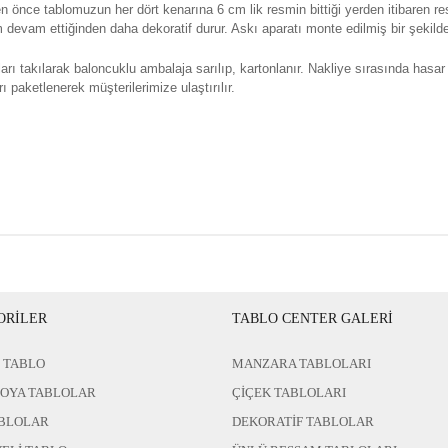
n önce tablomuzun her dört kenarına 6 cm lik resmin bittiği yerden itibaren re
evam ettiğinden daha dekoratif durur. Askı aparatı monte edilmiş bir şekilde 
rı takılarak baloncuklu ambalaja sarılıp, kartonlanır. Nakliye sırasında hasar
ı paketlenerek müşterilerimize ulaştırılır.
ORİLER
TABLO CENTER GALERİ
 TABLO
MANZARA TABLOLARI
BOYA TABLOLAR
ÇİÇEK TABLOLARI
BLOLAR
DEKORATİF TABLOLAR