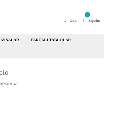
Giriş
Sepetim
AYNALAR
PARÇALI TABLOLAR
blo
626100140