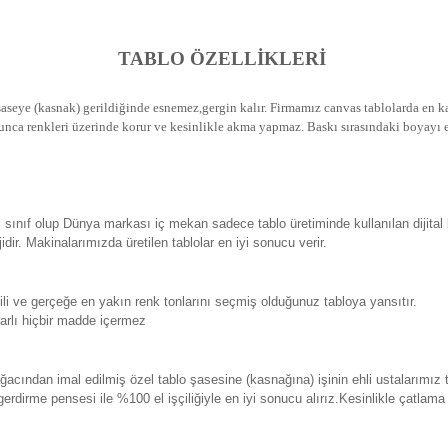
TABLO ÖZELLİKLERİ
seye (kasnak) gerildiğinde esnemez,gergin kalır.
Firmamız canvas tablolarda en kal
unca renkleri üzerinde korur ve kesinlikle akma yapmaz.
Baskı sırasındaki boyayı e
sınıf olup Dünya markası iç mekan sadece tablo üretiminde kullanılan dijital
. Makinalarımızda üretilen tablolar en iyi sonucu verir.
 ve gerçeğe en yakın renk tonlarını seçmiş olduğunuz tabloya yansıtır.
rlı hiçbir madde içermez
ından imal edilmiş özel tablo şasesine (kasnağına) işinin ehli ustalarımız 
erdirme pensesi ile %100 el işçiliğiyle en iyi sonucu alırız.Kesinlikle çatlam