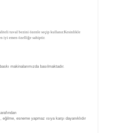
iteli tuval bezini özenle seçip kullanır.
Kesinlikle
n iyi emen özelliğe sahiptir.
 baskı makinalarımızda basılmaktadır.
tarafından
a , eğilme, esneme yapmaz ısıya karşı dayanıklıdır