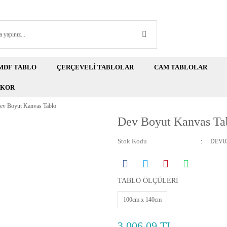
MDF TABLO
ÇERÇEVELİ TABLOLAR
CAM TABLOLAR
EKOR
ev Boyut Kanvas Tablo
Dev Boyut Kanvas Ta
Stok Kodu
DEV03
TABLO ÖLÇÜLERİ
100cm x 140cm
3.006,09 TL