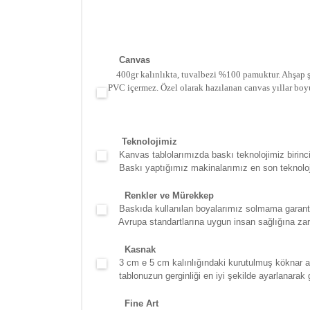
Canva
s
400gr kalınlıkta, tuvalbezi %100 pamuktur. Ahşap şa
PVC içermez. Özel olarak hazılanan canvas yıllar boy
Teknolojimiz
Kanvas tablolarımızda baskı teknolojimiz birinci 
Baskı yaptığımız makinalarımız en son teknolojidir
Renkler ve Mürekkep
Baskıda kullanılan boyalarımız solmama garantili
Avrupa standartlarına uygun insan sağlığına zara
Kasna
k
3 cm e 5 cm kalınlığındaki kurutulmuş köknar ağac
tablonuzun gerginliği en iyi şekilde ayarlanarak g
Fine Art