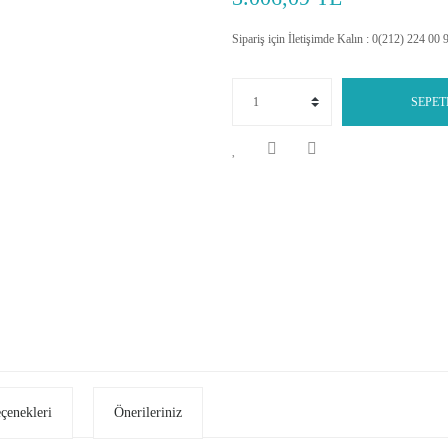
Sipariş için İletişimde Kalın : 0(212) 224 00 
SEPET
eçenekleri
Önerileriniz