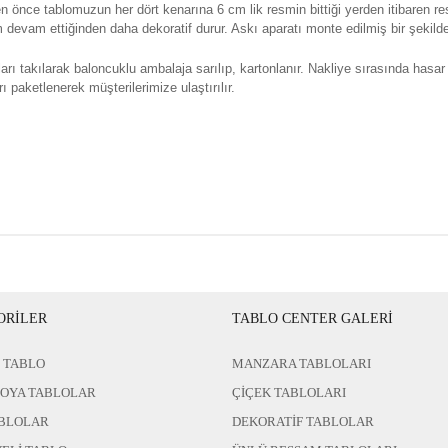
n önce tablomuzun her dört kenarına 6 cm lik resmin bittiği yerden itibaren re
evam ettiğinden daha dekoratif durur. Askı aparatı monte edilmiş bir şekilde 
rı takılarak baloncuklu ambalaja sarılıp, kartonlanır. Nakliye sırasında hasar
ı paketlenerek müşterilerimize ulaştırılır.
ORİLER
TABLO CENTER GALERİ
 TABLO
MANZARA TABLOLARI
BOYA TABLOLAR
ÇİÇEK TABLOLARI
BLOLAR
DEKORATİF TABLOLAR