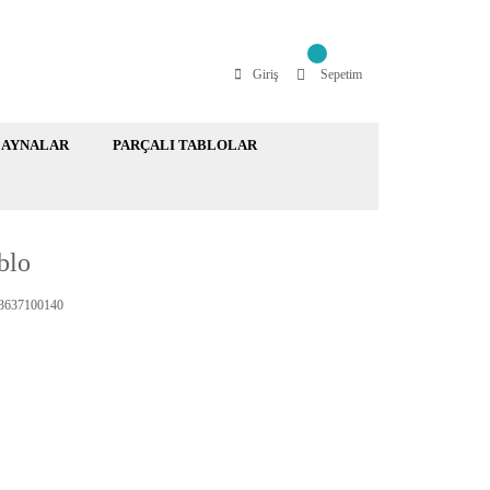
Giriş
Sepetim
AYNALAR
PARÇALI TABLOLAR
blo
637100140