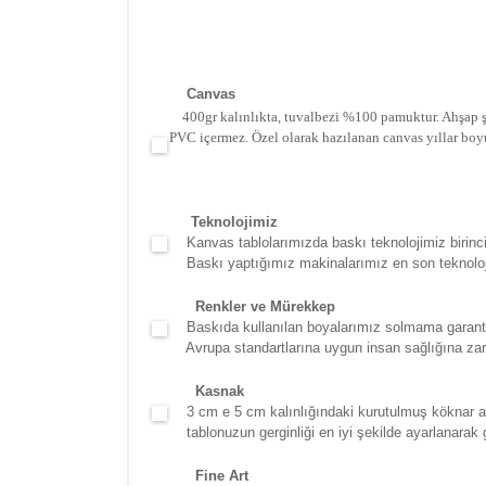
Canva
s
400gr kalınlıkta, tuvalbezi %100 pamuktur. Ahşap şa
PVC içermez. Özel olarak hazılanan canvas yıllar boy
Teknolojimiz
Kanvas tablolarımızda baskı teknolojimiz birinci 
Baskı yaptığımız makinalarımız en son teknolojidir
Renkler ve Mürekkep
Baskıda kullanılan boyalarımız solmama garantili
Avrupa standartlarına uygun insan sağlığına zara
Kasna
k
3 cm e 5 cm kalınlığındaki kurutulmuş köknar ağac
tablonuzun gerginliği en iyi şekilde ayarlanarak g
Fine Art