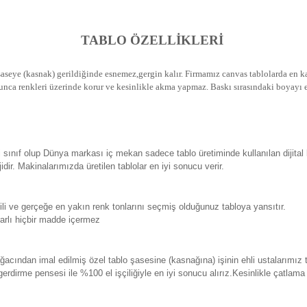
TABLO ÖZELLİKLERİ
seye (kasnak) gerildiğinde esnemez,gergin kalır.
Firmamız canvas tablolarda en kal
unca renkleri üzerinde korur ve kesinlikle akma yapmaz.
Baskı sırasındaki boyayı e
sınıf olup Dünya markası iç mekan sadece tablo üretiminde kullanılan dijital
. Makinalarımızda üretilen tablolar en iyi sonucu verir.
 ve gerçeğe en yakın renk tonlarını seçmiş olduğunuz tabloya yansıtır.
rlı hiçbir madde içermez
ından imal edilmiş özel tablo şasesine (kasnağına) işinin ehli ustalarımız 
erdirme pensesi ile %100 el işçiliğiyle en iyi sonucu alırız.Kesinlikle çatlam