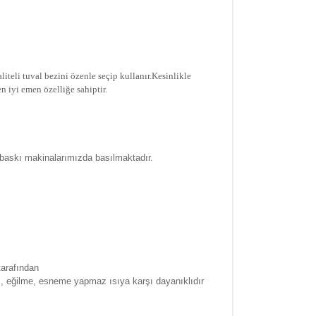
iteli tuval bezini özenle seçip kullanır.
Kesinlikle
n iyi emen özelliğe sahiptir.
 baskı makinalarımızda basılmaktadır.
tarafından
a , eğilme, esneme yapmaz ısıya karşı dayanıklıdır