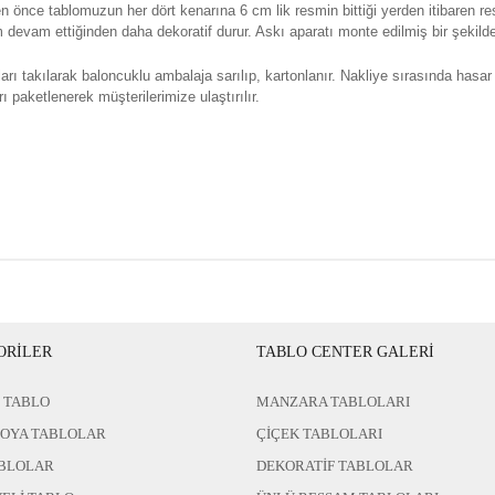
n önce tablomuzun her dört kenarına 6 cm lik resmin bittiği yerden itibaren re
evam ettiğinden daha dekoratif durur. Askı aparatı monte edilmiş bir şekilde 
rı takılarak baloncuklu ambalaja sarılıp, kartonlanır. Nakliye sırasında hasar
ı paketlenerek müşterilerimize ulaştırılır.
ORİLER
TABLO CENTER GALERİ
 TABLO
MANZARA TABLOLARI
BOYA TABLOLAR
ÇİÇEK TABLOLARI
BLOLAR
DEKORATİF TABLOLAR