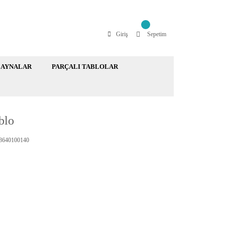
Giriş
Sepetim
AYNALAR
PARÇALI TABLOLAR
blo
640100140