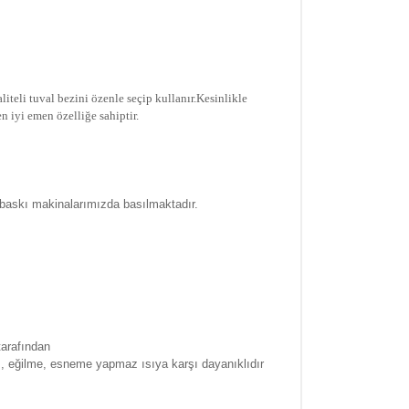
iteli tuval bezini özenle seçip kullanır.
Kesinlikle
n iyi emen özelliğe sahiptir.
 baskı makinalarımızda basılmaktadır.
tarafından
a , eğilme, esneme yapmaz ısıya karşı dayanıklıdır