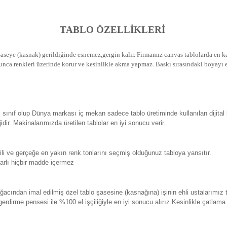
TABLO ÖZELLİKLERİ
seye (kasnak) gerildiğinde esnemez,gergin kalır.
Firmamız canvas tablolarda en kal
unca renkleri üzerinde korur ve kesinlikle akma yapmaz.
Baskı sırasındaki boyayı e
sınıf olup Dünya markası iç mekan sadece tablo üretiminde kullanılan dijital
. Makinalarımızda üretilen tablolar en iyi sonucu verir.
 ve gerçeğe en yakın renk tonlarını seçmiş olduğunuz tabloya yansıtır.
rlı hiçbir madde içermez
ından imal edilmiş özel tablo şasesine (kasnağına) işinin ehli ustalarımız 
erdirme pensesi ile %100 el işçiliğiyle en iyi sonucu alırız.Kesinlikle çatlam