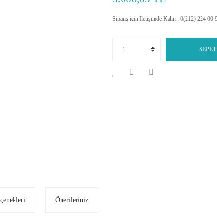
Sipariş için İletişimde Kalın : 0(212) 224 00 
SEPET
eçenekleri
Önerileriniz