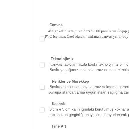
Canva
s
400gr kalınlıkta, tuvalbezi %100 pamuktur. Ahşap şa
PVC içermez. Özel olarak hazılanan canvas yıllar boy
Teknolojimiz
Kanvas tablolarımızda baskı teknolojimiz birinci 
Baskı yaptığımız makinalarımız en son teknolojidir
Renkler ve Mürekkep
Baskıda kullanılan boyalarımız solmama garantili
Avrupa standartlarına uygun insan sağlığına zara
Kasna
k
3 cm e 5 cm kalınlığındaki kurutulmuş köknar ağac
tablonuzun gerginliği en iyi şekilde ayarlanarak g
Fine Art