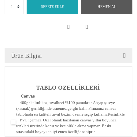
SEPETE EKLE
HEMEN AL
Ürün Bilgisi
TABLO ÖZELLİKLERİ
Canva
s
400gr kalınlıkta, tuvalbezi %100 pamuktur. Ahşap şaseye
(kasnak) gerildiğinde esnemez,gergin kalır.
Firmamız canvas
tablolarda en kaliteli tuval bezini özenle seçip kullanır.
Kesinlikle
PVC içermez. Özel olarak hazılanan canvas yıllar boyunca
renkleri üzerinde korur ve kesinlikle akma yapmaz.
Baskı
sırasındaki boyayı en iyi emen özelliğe sahiptir.