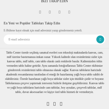
BİZİ TAKİP EDİN
Fine Art
Sipariş verdiğiniz kanvas tablo baskıya girmeden önce
tablomuzun her dört kenarına 6 cm lik resmin bittiği yerden
itibaren resmin devamı verilir.
En Yeni ve Popüler Tabloları Takip Edin
Tablonuzu duvarınıza astığınızda kenarlar resim devam
E-Bültene kayıt olmak için mail adresinizi yazıp göndermeniz yeterli.
ettiğinden daha dekoratif durur. Askı aparatı monte edilmiş bir
şekilde tablonuzu duvarınıza asabilirsiniz
Ambalaj
Tablolarınız özenli bir şekilde köşe koruyuculukları
takılarak baloncuklu ambalaja sarılıp, kartonlanır. Nakliye
Tablo Center özenle seçilmiş sanatsal eserleri son teknoloji makinalarda kanvas, cam,
sırasında hasar görmesi engellenir.
mdf üzerine bastırmanıza imkan sunar. Yüksek kalitede olan resimlerimiz sizler için
Birden fazla tablo alımı yapılırsa her biri ayrı ayrı
kanvas tablo, mdf tablo, cam tablo olarak canlı renklerde basılır. Kalitemizden ödün
paketlenerek müşterilerimize ulaştırılır.
vermeden tablo haline getirilir. Aynı zamanda fotoğraflarınızı Tablo Center ekibimize
göndererek resimlerinizi tablo olmasına olanak sağlar. Kanvas tabloların haricinde
akademik ressamlarımız tarafından el emeği ile hazırlanmış yağlı boya tablo sahibi de
olabilirsiniz. Özenle hazırlanan yağlı boya tablolar sizler için titizlikle çizilir ve boyanır.
Tablolarınıza çerçeve yaptırmak isterseniz bizlerle iletişime geçebilirsiniz. Kanvas tablo
ve yağlı boya tabloların haricinde cam tablolar, boy aynaları, çerçeveli tablolar, mdf
tablo, duvar aksesuarları ve kişiye özel tablo hizmeti de vermekteyiz.