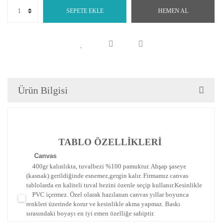
SEPETE EKLE
HEMEN AL
Ürün Bilgisi
TABLO ÖZELLİKLERİ
Canva
s
400gr kalınlıkta, tuvalbezi %100 pamuktur. Ahşap şaseye
(kasnak) gerildiğinde esnemez,gergin kalır.
Firmamız canvas
tablolarda en kaliteli tuval bezini özenle seçip kullanır.
Kesinlikle
PVC içermez. Özel olarak hazılanan canvas yıllar boyunca
renkleri üzerinde korur ve kesinlikle akma yapmaz.
Baskı
sırasındaki boyayı en iyi emen özelliğe sahiptir.