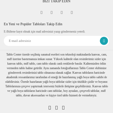
BİZİ TAKİP EDİN
Fine Art
Sipariş verdiğiniz kanvas tablo baskıya girmeden önce
tablomuzun her dört kenarına 6 cm lik resmin bittiği yerden
itibaren resmin devamı verilir.
En Yeni ve Popüler Tabloları Takip Edin
Tablonuzu duvarınıza astığınızda kenarlar resim devam
E-Bültene kayıt olmak için mail adresinizi yazıp göndermeniz yeterli.
ettiğinden daha dekoratif durur. Askı aparatı monte edilmiş bir
şekilde tablonuzu duvarınıza asabilirsiniz
Ambalaj
Tablolarınız özenli bir şekilde köşe koruyuculukları
takılarak baloncuklu ambalaja sarılıp, kartonlanır. Nakliye
Tablo Center özenle seçilmiş sanatsal eserleri son teknoloji makinalarda kanvas, cam,
sırasında hasar görmesi engellenir.
mdf üzerine bastırmanıza imkan sunar. Yüksek kalitede olan resimlerimiz sizler için
Birden fazla tablo alımı yapılırsa her biri ayrı ayrı
kanvas tablo, mdf tablo, cam tablo olarak canlı renklerde basılır. Kalitemizden ödün
paketlenerek müşterilerimize ulaştırılır.
vermeden tablo haline getirilir. Aynı zamanda fotoğraflarınızı Tablo Center ekibimize
göndererek resimlerinizi tablo olmasına olanak sağlar. Kanvas tabloların haricinde
akademik ressamlarımız tarafından el emeği ile hazırlanmış yağlı boya tablo sahibi de
olabilirsiniz. Özenle hazırlanan yağlı boya tablolar sizler için titizlikle çizilir ve boyanır.
Tablolarınıza çerçeve yaptırmak isterseniz bizlerle iletişime geçebilirsiniz. Kanvas tablo
ve yağlı boya tabloların haricinde cam tablolar, boy aynaları, çerçeveli tablolar, mdf
tablo, duvar aksesuarları ve kişiye özel tablo hizmeti de vermekteyiz.