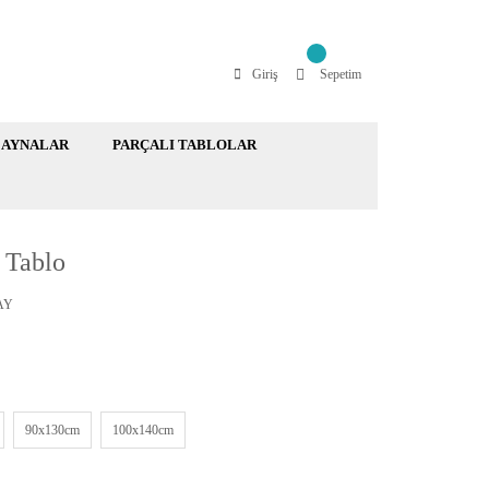
Giriş
Sepetim
AYNALAR
PARÇALI TABLOLAR
 Tablo
AY
90x130cm
100x140cm