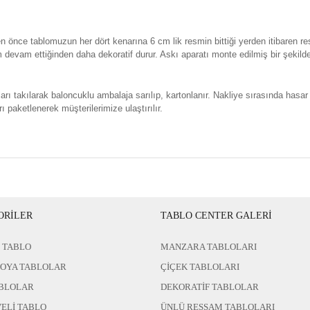
n önce tablomuzun her dört kenarına 6 cm lik resmin bittiği yerden itibaren re
evam ettiğinden daha dekoratif durur. Askı aparatı monte edilmiş bir şekild
rı takılarak baloncuklu ambalaja sarılıp, kartonlanır. Nakliye sırasında hasar
ı paketlenerek müşterilerimize ulaştırılır.
ORİLER
TABLO CENTER GALERİ
 TABLO
MANZARA TABLOLARI
BOYA TABLOLAR
ÇİÇEK TABLOLARI
BLOLAR
DEKORATİF TABLOLAR
ELİ TABLO
ÜNLÜ RESSAM TABLOLARI