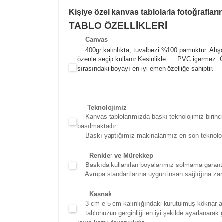
Kişiye özel kanvas tablolarla fotoğraflar
TABLO ÖZELLİKLERİ
Canva
s
400gr kalınlıkta, tuvalbezi %100 pamuktur. Ahşa
özenle seçip kullanır.
Kesinlikle PVC içermez. Öze
sırasındaki boyayı en iyi emen özelliğe sahiptir.
Teknolojimiz
Kanvas tablolarımızda baskı teknolojimiz birinci 
basılmaktadır.
Baskı yaptığımız makinalarımız en son teknolojidir
Renkler ve Mürekkep
Baskıda kullanılan boyalarımız solmama garantili
Avrupa standartlarına uygun insan sağlığına zara
Kasna
k
3 cm e 5 cm kalınlığındaki kurutulmuş köknar ağac
tablonuzun gerginliği en iyi şekilde ayarlanarak g