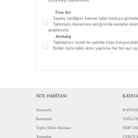
ısıya karşı dayanıklıdır
Fine Art
Sipariş verdiğiniz kanvas tablo baskıya girmede
Tablonuzu duvarınıza astığınızda kenarlar resim d
asabilirsiniz
Ambalaj
Tablolarınız özenli bir şekilde köşe koruyuculukla
Birden fazla tablo alımı yapılırsa her biri ayrı ayr
SİTE HARİTASI
KATEG
Anasayfa
KANVAS
Kurumsal
YAĞLI 
Toplu Tablo Alımları
MDF TA
Yorumlar
ÇERÇEV