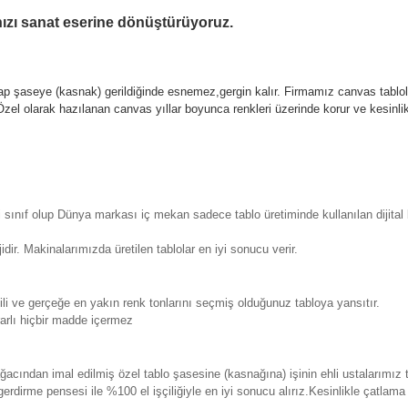
ınızı sanat eserine dönüştürüyoruz.
p şaseye (kasnak) gerildiğinde esnemez,gergin kalır.
Firmamız canvas tablola
l olarak hazılanan canvas yıllar boyunca renkleri üzerinde korur ve kesin
sınıf olup Dünya markası iç mekan sadece tablo üretiminde kullanılan dijita
. Makinalarımızda üretilen tablolar en iyi sonucu verir.
 ve gerçeğe en yakın renk tonlarını seçmiş olduğunuz tabloya yansıtır.
rlı hiçbir madde içermez
ından imal edilmiş özel tablo şasesine (kasnağına) işinin ehli ustalarımız 
erdirme pensesi ile %100 el işçiliğiyle en iyi sonucu alırız.Kesinlikle çatla