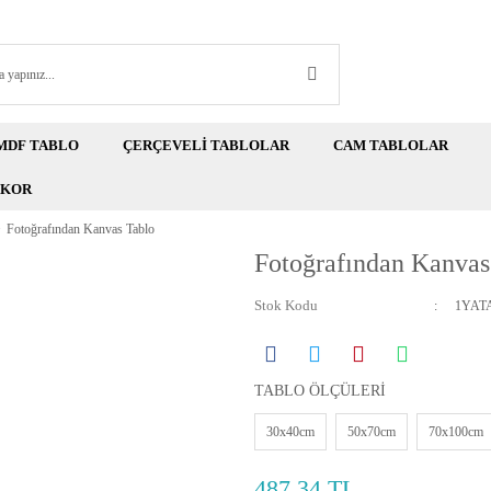
MDF TABLO
ÇERÇEVELİ TABLOLAR
CAM TABLOLAR
EKOR
Fotoğrafından Kanvas Tablo
Fotoğrafından Kanvas
Stok Kodu
1YAT
TABLO ÖLÇÜLERİ
30x40cm
50x70cm
70x100cm
487,34 TL