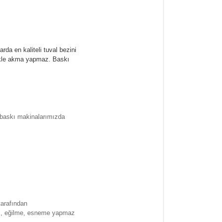
rda en kaliteli tuval bezini
likle akma yapmaz.
Baskı
l baskı makinalarımızda
tarafından
ma , eğilme, esneme yapmaz