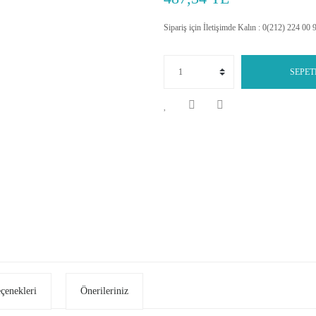
Sipariş için İletişimde Kalın : 0(212) 224 00 
SEPET
eçenekleri
Önerileriniz