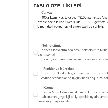
TABLO ÖZELLİKLERİ
Canva
s
400gr kalınlıkta, tuvalbezi %100 pamuktur. Ahşa
özenle seçip kullanır.
Kesinlikle PVC içermez. Öze
sırasındaki boyayı en iyi emen özelliğe sahiptir.
Teknolojimiz
Kanvas tablolarımızda baskı teknolojimiz birinci 
basılmaktadır.
Baskı yaptığımız makinalarımız en son teknolojidir
Renkler ve Mürekkep
Baskıda kullanılan boyalarımız solmama garantili
Avrupa standartlarına uygun insan sağlığına zara
Kasna
k
3 cm e 5 cm kalınlığındaki kurutulmuş köknar ağac
tablonuzun gerginliği en iyi şekilde ayarlanarak g
ısıya karşı dayanıklıdır