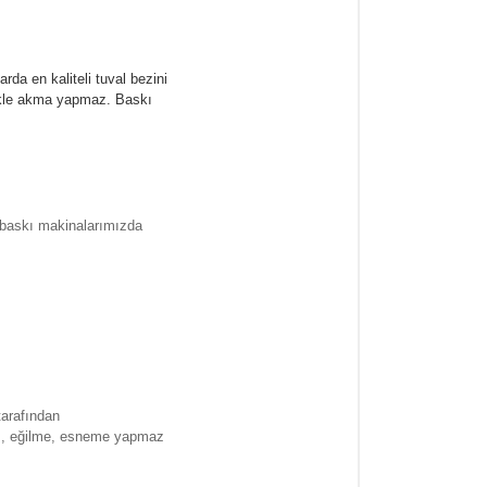
rda en kaliteli tuval bezini
likle akma yapmaz.
Baskı
l baskı makinalarımızda
tarafından
ma , eğilme, esneme yapmaz