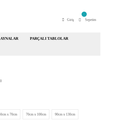
Giriş
Sepetim
AYNALAR
PARÇALI TABLOLAR
0
50cm x 70cm
70cm x 100cm
90cm x 130cm