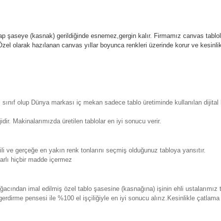
p şaseye (kasnak) gerildiğinde esnemez,gergin kalır.
Firmamız canvas tablola
l olarak hazılanan canvas yıllar boyunca renkleri üzerinde korur ve kesin
sınıf olup Dünya markası iç mekan sadece tablo üretiminde kullanılan dijita
. Makinalarımızda üretilen tablolar en iyi sonucu verir.
 ve gerçeğe en yakın renk tonlarını seçmiş olduğunuz tabloya yansıtır.
rlı hiçbir madde içermez
ından imal edilmiş özel tablo şasesine (kasnağına) işinin ehli ustalarımız 
erdirme pensesi ile %100 el işçiliğiyle en iyi sonucu alırız.Kesinlikle çatla