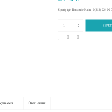
Sipariş için İletişimde Kalın : 0(212) 224 00 
SEPET
eçenekleri
Önerileriniz