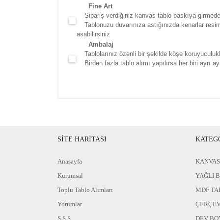
Fine Art
Sipariş verdiğiniz kanvas tablo baskıya girmede
Tablonuzu duvarınıza astığınızda kenarlar resim d
asabilirsiniz
Ambalaj
Tablolarınız özenli bir şekilde köşe koruyuculukla
Birden fazla tablo alımı yapılırsa her biri ayrı ayr
SİTE HARİTASI
KATEG
Anasayfa
KANVAS
Kurumsal
YAĞLI 
Toplu Tablo Alımları
MDF TA
Yorumlar
ÇERÇEV
S.S.S
DEV BO