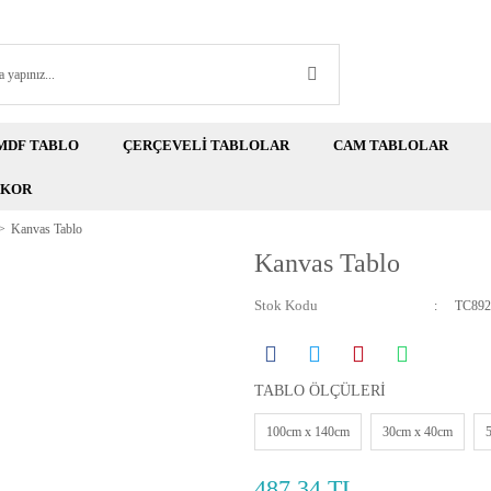
MDF TABLO
ÇERÇEVELİ TABLOLAR
CAM TABLOLAR
EKOR
Kanvas Tablo
Kanvas Tablo
Stok Kodu
TC892
TABLO ÖLÇÜLERİ
100cm x 140cm
30cm x 40cm
487,34 TL