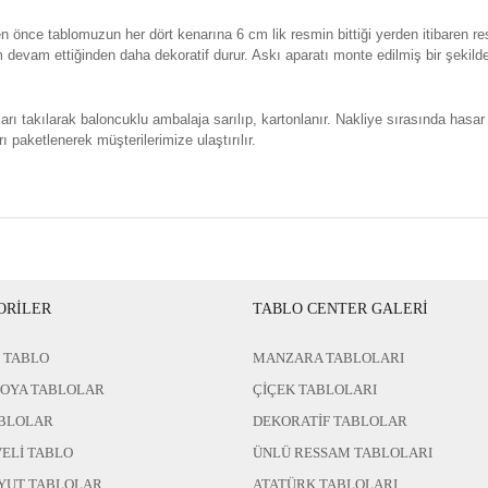
n önce tablomuzun her dört kenarına 6 cm lik resmin bittiği yerden itibaren re
evam ettiğinden daha dekoratif durur. Askı aparatı monte edilmiş bir şekild
rı takılarak baloncuklu ambalaja sarılıp, kartonlanır. Nakliye sırasında hasar
ı paketlenerek müşterilerimize ulaştırılır.
ORİLER
TABLO CENTER GALERİ
 TABLO
MANZARA TABLOLARI
BOYA TABLOLAR
ÇİÇEK TABLOLARI
BLOLAR
DEKORATİF TABLOLAR
ELİ TABLO
ÜNLÜ RESSAM TABLOLARI
YUT TABLOLAR
ATATÜRK TABLOLARI