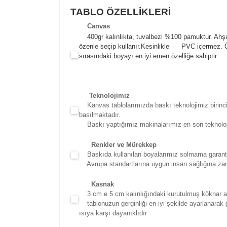
TABLO ÖZELLİKLERİ
Canva
s
400gr kalınlıkta, tuvalbezi %100 pamuktur. Ahşa
özenle seçip kullanır.
Kesinlikle PVC içermez. Öze
sırasındaki boyayı en iyi emen özelliğe sahiptir.
Teknolojimiz
Kanvas tablolarımızda baskı teknolojimiz birinci 
basılmaktadır.
Baskı yaptığımız makinalarımız en son teknolojidir
Renkler ve Mürekkep
Baskıda kullanılan boyalarımız solmama garantili
Avrupa standartlarına uygun insan sağlığına zara
Kasna
k
3 cm e 5 cm kalınlığındaki kurutulmuş köknar ağac
tablonuzun gerginliği en iyi şekilde ayarlanarak g
ısıya karşı dayanıklıdır