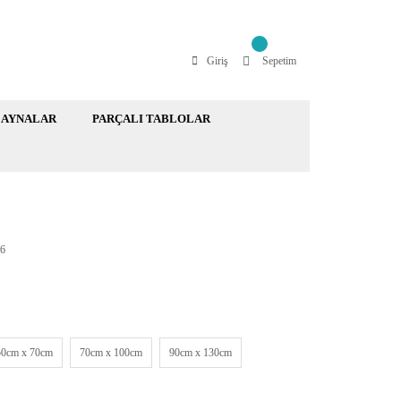
Giriş
Sepetim
AYNALAR
PARÇALI TABLOLAR
6
50cm x 70cm
70cm x 100cm
90cm x 130cm