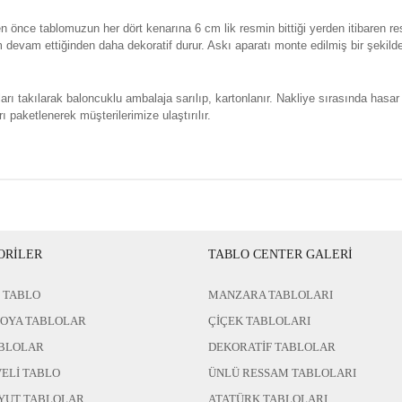
n önce tablomuzun her dört kenarına 6 cm lik resmin bittiği yerden itibaren re
evam ettiğinden daha dekoratif durur. Askı aparatı monte edilmiş bir şekild
rı takılarak baloncuklu ambalaja sarılıp, kartonlanır. Nakliye sırasında hasar
ı paketlenerek müşterilerimize ulaştırılır.
ORİLER
TABLO CENTER GALERİ
 TABLO
MANZARA TABLOLARI
BOYA TABLOLAR
ÇİÇEK TABLOLARI
BLOLAR
DEKORATİF TABLOLAR
ELİ TABLO
ÜNLÜ RESSAM TABLOLARI
YUT TABLOLAR
ATATÜRK TABLOLARI