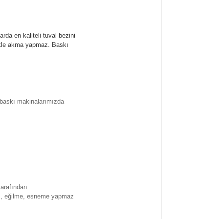
rda en kaliteli tuval bezini
likle akma yapmaz.
Baskı
l baskı makinalarımızda
tarafından
ma , eğilme, esneme yapmaz