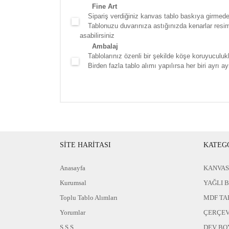
Fine Art
Sipariş verdiğiniz kanvas tablo baskıya girmede
Tablonuzu duvarınıza astığınızda kenarlar resim d
asabilirsiniz
Ambalaj
Tablolarınız özenli bir şekilde köşe koruyuculukla
Birden fazla tablo alımı yapılırsa her biri ayrı ayr
SİTE HARİTASI
KATEG
Anasayfa
KANVAS
Kurumsal
YAĞLI 
Toplu Tablo Alımları
MDF TA
Yorumlar
ÇERÇEV
S.S.S
DEV BO