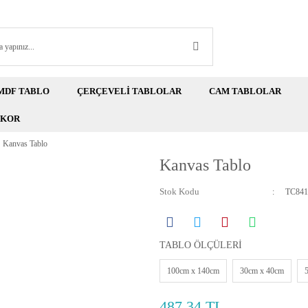
MDF TABLO
ÇERÇEVELİ TABLOLAR
CAM TABLOLAR
EKOR
Kanvas Tablo
Kanvas Tablo
Stok Kodu
TC841
TABLO ÖLÇÜLERİ
100cm x 140cm
30cm x 40cm
487,34 TL