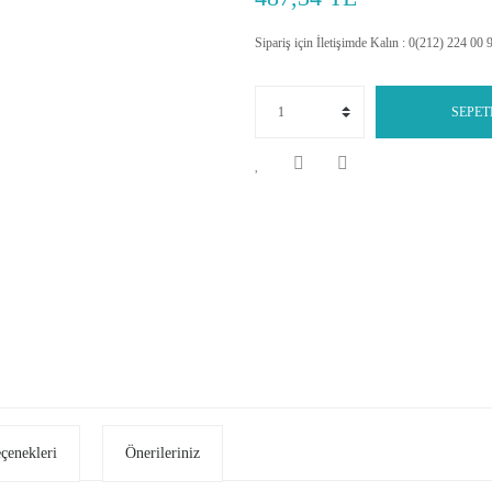
Sipariş için İletişimde Kalın : 0(212) 224 00 
SEPET
eçenekleri
Önerileriniz