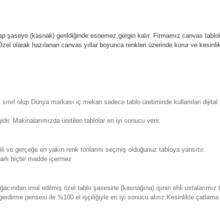
p şaseye (kasnak) gerildiğinde esnemez,gergin kalır.
Firmamız canvas tablola
l olarak hazılanan canvas yıllar boyunca renkleri üzerinde korur ve kesin
sınıf olup Dünya markası iç mekan sadece tablo üretiminde kullanılan dijita
. Makinalarımızda üretilen tablolar en iyi sonucu verir.
 ve gerçeğe en yakın renk tonlarını seçmiş olduğunuz tabloya yansıtır.
rlı hiçbir madde içermez
ından imal edilmiş özel tablo şasesine (kasnağına) işinin ehli ustalarımız 
erdirme pensesi ile %100 el işçiliğiyle en iyi sonucu alırız.Kesinlikle çatla