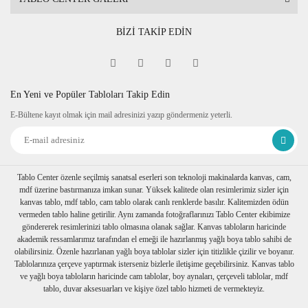
BİZİ TAKİP EDİN
En Yeni ve Popüler Tabloları Takip Edin
E-Bültene kayıt olmak için mail adresinizi yazıp göndermeniz yeterli.
Tablo Center özenle seçilmiş sanatsal eserleri son teknoloji makinalarda kanvas, cam,
mdf üzerine bastırmanıza imkan sunar. Yüksek kalitede olan resimlerimiz sizler için
kanvas tablo, mdf tablo, cam tablo olarak canlı renklerde basılır. Kalitemizden ödün
vermeden tablo haline getirilir. Aynı zamanda fotoğraflarınızı Tablo Center ekibimize
göndererek resimlerinizi tablo olmasına olanak sağlar. Kanvas tabloların haricinde
akademik ressamlarımız tarafından el emeği ile hazırlanmış yağlı boya tablo sahibi de
olabilirsiniz. Özenle hazırlanan yağlı boya tablolar sizler için titizlikle çizilir ve boyanır.
Tablolarınıza çerçeve yaptırmak isterseniz bizlerle iletişime geçebilirsiniz. Kanvas tablo
ve yağlı boya tabloların haricinde cam tablolar, boy aynaları, çerçeveli tablolar, mdf
tablo, duvar aksesuarları ve kişiye özel tablo hizmeti de vermekteyiz.