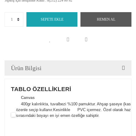
Sipariş için İletişimde Kalın : 0(212) 224 00 92
SEPETE EKLE
HEMEN AL
Ürün Bilgisi
TABLO ÖZELLİKLERİ
Canva
s
400gr kalınlıkta, tuvalbezi %100 pamuktur. Ahşap şaseye (kasnak)
özenle seçip kullanır.
Kesinlikle PVC içermez. Özel olarak hazılana
sırasındaki boyayı en iyi emen özelliğe sahiptir.