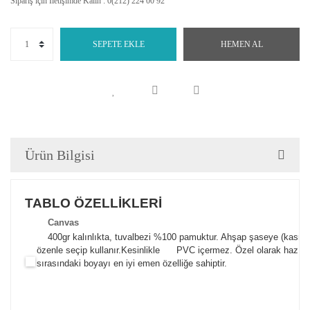
Sipariş için İletişimde Kalın : 0(212) 224 00 92
SEPETE EKLE
HEMEN AL
Ürün Bilgisi
TABLO ÖZELLİKLERİ
Canva
s
400gr kalınlıkta, tuvalbezi %100 pamuktur. Ahşap şaseye (kasnak)
özenle seçip kullanır.
Kesinlikle PVC içermez. Özel olarak hazılana
sırasındaki boyayı en iyi emen özelliğe sahiptir.