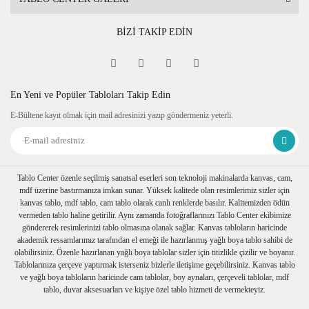
BİZİ TAKİP EDİN
En Yeni ve Popüler Tabloları Takip Edin
E-Bültene kayıt olmak için mail adresinizi yazıp göndermeniz yeterli.
Tablo Center özenle seçilmiş sanatsal eserleri son teknoloji makinalarda kanvas, cam,
mdf üzerine bastırmanıza imkan sunar. Yüksek kalitede olan resimlerimiz sizler için
kanvas tablo, mdf tablo, cam tablo olarak canlı renklerde basılır. Kalitemizden ödün
vermeden tablo haline getirilir. Aynı zamanda fotoğraflarınızı Tablo Center ekibimize
göndererek resimlerinizi tablo olmasına olanak sağlar. Kanvas tabloların haricinde
akademik ressamlarımız tarafından el emeği ile hazırlanmış yağlı boya tablo sahibi de
olabilirsiniz. Özenle hazırlanan yağlı boya tablolar sizler için titizlikle çizilir ve boyanır.
Tablolarınıza çerçeve yaptırmak isterseniz bizlerle iletişime geçebilirsiniz. Kanvas tablo
ve yağlı boya tabloların haricinde cam tablolar, boy aynaları, çerçeveli tablolar, mdf
tablo, duvar aksesuarları ve kişiye özel tablo hizmeti de vermekteyiz.