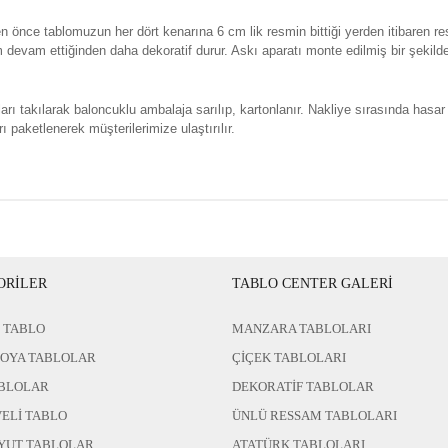
n önce tablomuzun her dört kenarına 6 cm lik resmin bittiği yerden itibaren re
evam ettiğinden daha dekoratif durur. Askı aparatı monte edilmiş bir şekild
rı takılarak baloncuklu ambalaja sarılıp, kartonlanır. Nakliye sırasında hasar
ı paketlenerek müşterilerimize ulaştırılır.
ORİLER
TABLO CENTER GALERİ
 TABLO
MANZARA TABLOLARI
BOYA TABLOLAR
ÇİÇEK TABLOLARI
BLOLAR
DEKORATİF TABLOLAR
ELİ TABLO
ÜNLÜ RESSAM TABLOLARI
YUT TABLOLAR
ATATÜRK TABLOLARI