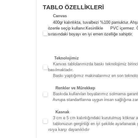
TABLO ÖZELLİKLERİ
Canva
s
400gr kalınlıkta, tuvalbezi %100 pamuktur. Ahşa
özenle seçip kullanır.
Kesinlikle PVC içermez. Öze
sırasındaki boyayı en iyi emen özelliğe sahiptir.
Teknolojimiz
Kanvas tablolarımızda baskı teknolojimiz birinci 
basılmaktadır.
Baskı yaptığımız makinalarımız en son teknolojidir
Renkler ve Mürekkep
Baskıda kullanılan boyalarımız solmama garantili
Avrupa standartlarına uygun insan sağlığına zara
Kasna
k
3 cm e 5 cm kalınlığındaki kurutulmuş köknar ağac
tablonuzun gerginliği en iyi şekilde ayarlanarak g
ısıya karşı dayanıklıdır