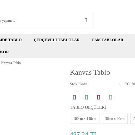
MDF TABLO
ÇERÇEVELİ TABLOLAR
CAM TABLOLAR
EKOR
Kanvas Tablo
Kanvas Tablo
Stok Kodu
TC856
TABLO ÖLÇÜLERİ
100cm x 140cm
30cm x 40cm
487,34 TL