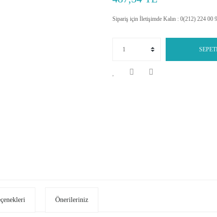
Sipariş için İletişimde Kalın : 0(212) 224 00 
SEPET
eçenekleri
Önerileriniz