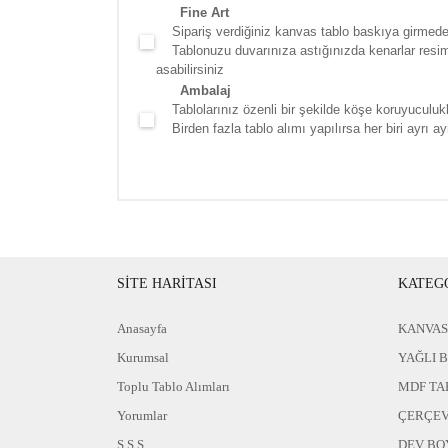
Fine Art
Sipariş verdiğiniz kanvas tablo baskıya girmede
Tablonuzu duvarınıza astığınızda kenarlar resim d
asabilirsiniz
Ambalaj
Tablolarınız özenli bir şekilde köşe koruyuculukla
Birden fazla tablo alımı yapılırsa her biri ayrı ayr
SİTE HARİTASI
KATEG
Anasayfa
KANVAS
Kurumsal
YAĞLI 
Toplu Tablo Alımları
MDF TA
Yorumlar
ÇERÇEV
S.S.S
DEV BO