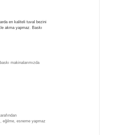
rda en kaliteli tuval bezini
likle akma yapmaz.
Baskı
l baskı makinalarımızda
tarafından
ma , eğilme, esneme yapmaz