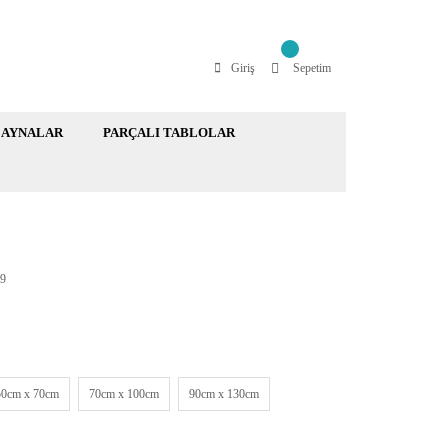
Giriş
Sepetim
AYNALAR
PARÇALI TABLOLAR
9
50cm x 70cm
70cm x 100cm
90cm x 130cm