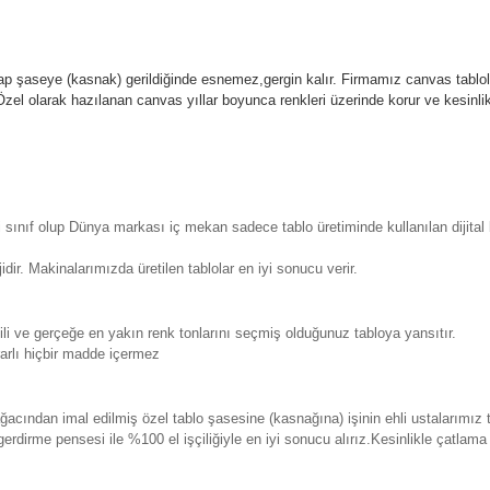
p şaseye (kasnak) gerildiğinde esnemez,gergin kalır.
Firmamız canvas tablola
l olarak hazılanan canvas yıllar boyunca renkleri üzerinde korur ve kesin
sınıf olup Dünya markası iç mekan sadece tablo üretiminde kullanılan dijita
. Makinalarımızda üretilen tablolar en iyi sonucu verir.
 ve gerçeğe en yakın renk tonlarını seçmiş olduğunuz tabloya yansıtır.
rlı hiçbir madde içermez
ından imal edilmiş özel tablo şasesine (kasnağına) işinin ehli ustalarımız 
erdirme pensesi ile %100 el işçiliğiyle en iyi sonucu alırız.Kesinlikle çatla