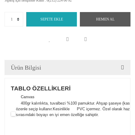
Sipariş için İletişimde Kalın : 0(212) 224 00 92
SEPETE EKLE
HEMEN AL
Ürün Bilgisi
TABLO ÖZELLİKLERİ
Canva
s
400gr kalınlıkta, tuvalbezi %100 pamuktur. Ahşap şaseye (kasnak)
özenle seçip kullanır.
Kesinlikle PVC içermez. Özel olarak hazılana
sırasındaki boyayı en iyi emen özelliğe sahiptir.