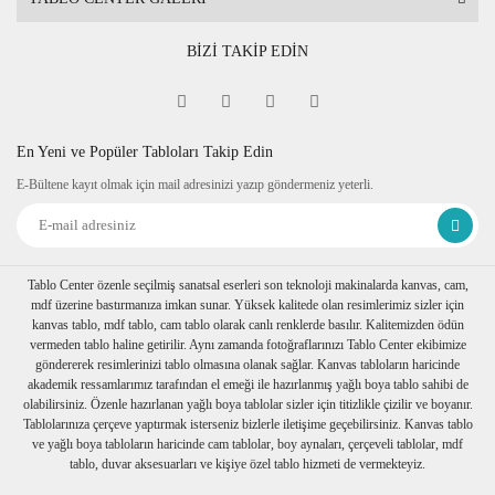
BİZİ TAKİP EDİN
En Yeni ve Popüler Tabloları Takip Edin
E-Bültene kayıt olmak için mail adresinizi yazıp göndermeniz yeterli.
Tablo Center özenle seçilmiş sanatsal eserleri son teknoloji makinalarda kanvas, cam,
mdf üzerine bastırmanıza imkan sunar. Yüksek kalitede olan resimlerimiz sizler için
kanvas tablo, mdf tablo, cam tablo olarak canlı renklerde basılır. Kalitemizden ödün
vermeden tablo haline getirilir. Aynı zamanda fotoğraflarınızı Tablo Center ekibimize
göndererek resimlerinizi tablo olmasına olanak sağlar. Kanvas tabloların haricinde
akademik ressamlarımız tarafından el emeği ile hazırlanmış yağlı boya tablo sahibi de
olabilirsiniz. Özenle hazırlanan yağlı boya tablolar sizler için titizlikle çizilir ve boyanır.
Tablolarınıza çerçeve yaptırmak isterseniz bizlerle iletişime geçebilirsiniz. Kanvas tablo
ve yağlı boya tabloların haricinde cam tablolar, boy aynaları, çerçeveli tablolar, mdf
tablo, duvar aksesuarları ve kişiye özel tablo hizmeti de vermekteyiz.