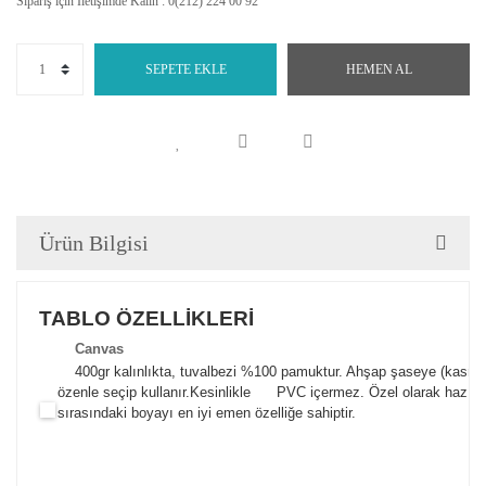
Sipariş için İletişimde Kalın : 0(212) 224 00 92
SEPETE EKLE
HEMEN AL
Ürün Bilgisi
TABLO ÖZELLİKLERİ
Canva
s
400gr kalınlıkta, tuvalbezi %100 pamuktur. Ahşap şaseye (kasnak)
özenle seçip kullanır.
Kesinlikle PVC içermez. Özel olarak hazılana
sırasındaki boyayı en iyi emen özelliğe sahiptir.