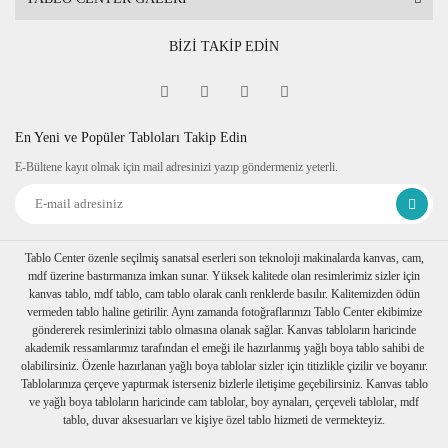
BİZİ TAKİP EDİN
En Yeni ve Popüler Tabloları Takip Edin
E-Bültene kayıt olmak için mail adresinizi yazıp göndermeniz yeterli.
Tablo Center özenle seçilmiş sanatsal eserleri son teknoloji makinalarda kanvas, cam,
mdf üzerine bastırmanıza imkan sunar. Yüksek kalitede olan resimlerimiz sizler için
kanvas tablo, mdf tablo, cam tablo olarak canlı renklerde basılır. Kalitemizden ödün
vermeden tablo haline getirilir. Aynı zamanda fotoğraflarınızı Tablo Center ekibimize
göndererek resimlerinizi tablo olmasına olanak sağlar. Kanvas tabloların haricinde
akademik ressamlarımız tarafından el emeği ile hazırlanmış yağlı boya tablo sahibi de
olabilirsiniz. Özenle hazırlanan yağlı boya tablolar sizler için titizlikle çizilir ve boyanır.
Tablolarınıza çerçeve yaptırmak isterseniz bizlerle iletişime geçebilirsiniz. Kanvas tablo
ve yağlı boya tabloların haricinde cam tablolar, boy aynaları, çerçeveli tablolar, mdf
tablo, duvar aksesuarları ve kişiye özel tablo hizmeti de vermekteyiz.