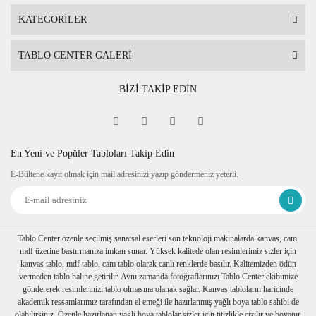
Tablolarınız özenli bir şekilde köşe koruyuculukları takılarak balon
KATEGORİLER
Birden fazla tablo alımı yapılırsa her biri ayrı ayrı paketlenerek müşt
TABLO CENTER GALERİ
BİZİ TAKİP EDİN
En Yeni ve Popüler Tabloları Takip Edin
E-Bültene kayıt olmak için mail adresinizi yazıp göndermeniz yeterli.
Tablo Center özenle seçilmiş sanatsal eserleri son teknoloji makinalarda kanvas, cam,
mdf üzerine bastırmanıza imkan sunar. Yüksek kalitede olan resimlerimiz sizler için
kanvas tablo, mdf tablo, cam tablo olarak canlı renklerde basılır. Kalitemizden ödün
vermeden tablo haline getirilir. Aynı zamanda fotoğraflarınızı Tablo Center ekibimize
göndererek resimlerinizi tablo olmasına olanak sağlar. Kanvas tabloların haricinde
akademik ressamlarımız tarafından el emeği ile hazırlanmış yağlı boya tablo sahibi de
olabilirsiniz. Özenle hazırlanan yağlı boya tablolar sizler için titizlikle çizilir ve boyanır.