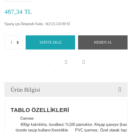
487,34 TL
Sipariş için İletişimde Kalın : 0(212) 224 00 92
SEPETE EKLE
HEMEN AL
Ürün Bilgisi
TABLO ÖZELLİKLERİ
Canva
s
400gr kalınlıkta, tuvalbezi %100 pamuktur. Ahşap şaseye (kasnak)
özenle seçip kullanır.
Kesinlikle PVC içermez. Özel olarak hazılana