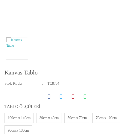
Yatay ve Dikey Kanvas Tablolar
Bebek ve Çocuk Odası Tabloları
Resmini Gönder Tablo Yapalım
Kanvas Tablo
Stok Kodu
TC8754
TABLO ÖLÇÜLERİ
100cm x 140cm
30cm x 40cm
50cm x 70cm
70cm x 100cm
90cm x 130cm