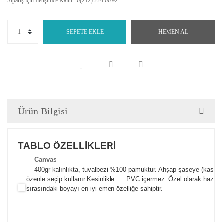
Sipariş için İletişimde Kalın : 0(212) 224 00 92
SEPETE EKLE
HEMEN AL
Ürün Bilgisi
TABLO ÖZELLİKLERİ
Canva
s
400gr kalınlıkta, tuvalbezi %100 pamuktur. Ahşap şaseye (kasnak)
özenle seçip kullanır.
Kesinlikle PVC içermez. Özel olarak hazılana
sırasındaki boyayı en iyi emen özelliğe sahiptir.