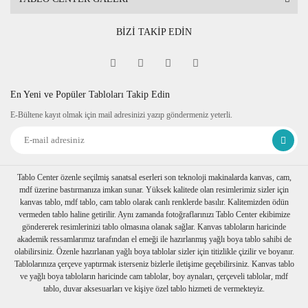
BİZİ TAKİP EDİN
En Yeni ve Popüler Tabloları Takip Edin
E-Bültene kayıt olmak için mail adresinizi yazıp göndermeniz yeterli.
Tablo Center özenle seçilmiş sanatsal eserleri son teknoloji makinalarda kanvas, cam,
mdf üzerine bastırmanıza imkan sunar. Yüksek kalitede olan resimlerimiz sizler için
kanvas tablo, mdf tablo, cam tablo olarak canlı renklerde basılır. Kalitemizden ödün
vermeden tablo haline getirilir. Aynı zamanda fotoğraflarınızı Tablo Center ekibimize
göndererek resimlerinizi tablo olmasına olanak sağlar. Kanvas tabloların haricinde
akademik ressamlarımız tarafından el emeği ile hazırlanmış yağlı boya tablo sahibi de
olabilirsiniz. Özenle hazırlanan yağlı boya tablolar sizler için titizlikle çizilir ve boyanır.
Tablolarınıza çerçeve yaptırmak isterseniz bizlerle iletişime geçebilirsiniz. Kanvas tablo
ve yağlı boya tabloların haricinde cam tablolar, boy aynaları, çerçeveli tablolar, mdf
tablo, duvar aksesuarları ve kişiye özel tablo hizmeti de vermekteyiz.