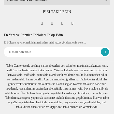
BİZİ TAKİP EDİN
En Yeni ve Popüler Tabloları Takip Edin
E-Bültene kayıt olmak için mail adresinizi yazıp göndermeniz yeterli.
Tablo Center özenle seçilmiş sanatsal eserleri son teknoloji makinalarda kanvas, cam,
mdf üzerine bastırmanıza imkan sunar. Yüksek kalitede olan resimlerimiz sizler için
kanvas tablo, mdf tablo, cam tablo olarak canlı renklerde basılır. Kalitemizden ödün
vermeden tablo haline getirilir. Aynı zamanda fotoğraflarınızı Tablo Center ekibimize
göndererek resimlerinizi tablo olmasına olanak sağlar. Kanvas tabloların haricinde
akademik ressamlarımız tarafından el emeği ile hazırlanmış yağlı boya tablo sahibi de
olabilirsiniz. Özenle hazırlanan yağlı boya tablolar sizler için titizlikle çizilir ve boyanır.
Tablolarınıza çerçeve yaptırmak isterseniz bizlerle iletişime geçebilirsiniz. Kanvas tablo
ve yağlı boya tabloların haricinde cam tablolar, boy aynaları, çerçeveli tablolar, mdf
tablo, duvar aksesuarları ve kişiye özel tablo hizmeti de vermekteyiz.