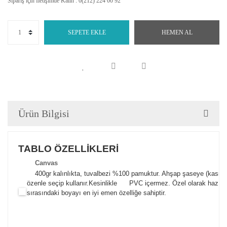
Sipariş için İletişimde Kalın : 0(212) 224 00 92
SEPETE EKLE
HEMEN AL
Ürün Bilgisi
TABLO ÖZELLİKLERİ
Canva
s
400gr kalınlıkta, tuvalbezi %100 pamuktur. Ahşap şaseye (kasnak)
özenle seçip kullanır.
Kesinlikle PVC içermez. Özel olarak hazılana
sırasındaki boyayı en iyi emen özelliğe sahiptir.