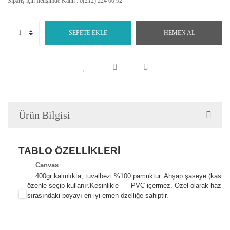
Sipariş için İletişimde Kalın : 0(212) 224 00 92
SEPETE EKLE
HEMEN AL
Ürün Bilgisi
TABLO ÖZELLİKLERİ
Canva
s
400gr kalınlıkta, tuvalbezi %100 pamuktur. Ahşap şaseye (kasnak)
özenle seçip kullanır.
Kesinlikle PVC içermez. Özel olarak hazılana
sırasındaki boyayı en iyi emen özelliğe sahiptir.