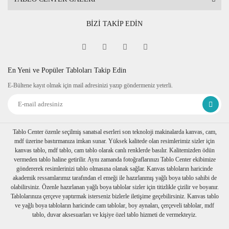
BİZİ TAKİP EDİN
En Yeni ve Popüler Tabloları Takip Edin
E-Bültene kayıt olmak için mail adresinizi yazıp göndermeniz yeterli.
Tablo Center özenle seçilmiş sanatsal eserleri son teknoloji makinalarda kanvas, cam,
mdf üzerine bastırmanıza imkan sunar. Yüksek kalitede olan resimlerimiz sizler için
kanvas tablo, mdf tablo, cam tablo olarak canlı renklerde basılır. Kalitemizden ödün
vermeden tablo haline getirilir. Aynı zamanda fotoğraflarınızı Tablo Center ekibimize
göndererek resimlerinizi tablo olmasına olanak sağlar. Kanvas tabloların haricinde
akademik ressamlarımız tarafından el emeği ile hazırlanmış yağlı boya tablo sahibi de
olabilirsiniz. Özenle hazırlanan yağlı boya tablolar sizler için titizlikle çizilir ve boyanır.
Tablolarınıza çerçeve yaptırmak isterseniz bizlerle iletişime geçebilirsiniz. Kanvas tablo
ve yağlı boya tabloların haricinde cam tablolar, boy aynaları, çerçeveli tablolar, mdf
tablo, duvar aksesuarları ve kişiye özel tablo hizmeti de vermekteyiz.