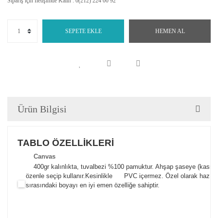
Sipariş için İletişimde Kalın : 0(212) 224 00 92
SEPETE EKLE
HEMEN AL
Ürün Bilgisi
TABLO ÖZELLİKLERİ
Canva
s
400gr kalınlıkta, tuvalbezi %100 pamuktur. Ahşap şaseye (kasnak)
özenle seçip kullanır.
Kesinlikle PVC içermez. Özel olarak hazılana
sırasındaki boyayı en iyi emen özelliğe sahiptir.