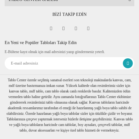
BİZİ TAKİP EDİN
En Yeni ve Popüler Tabloları Takip Edin
E-Bültene kayıt olmak için mail adresinizi yazıp göndermeniz yeterli.
Tablo Center özenle seçilmiş sanatsal eserleri son teknoloji makinalarda kanvas, cam,
mdf üzerine bastırmanıza imkan sunar. Yüksek kalitede olan resimlerimiz sizler için
kanvas tablo, mdf tablo, cam tablo olarak canlı renklerde basılır. Kalitemizden ödün
vermeden tablo haline getirilir. Aynı zamanda fotoğraflarınızı Tablo Center ekibimize
göndererek resimlerinizi tablo olmasına olanak sağlar. Kanvas tabloların haricinde
akademik ressamlarımız tarafından el emeği ile hazırlanmış yağlı boya tablo sahibi de
olabilirsiniz. Özenle hazırlanan yağlı boya tablolar sizler için titizlikle çizilir ve boyanır.
Tablolarınıza çerçeve yaptırmak isterseniz bizlerle iletişime geçebilirsiniz. Kanvas tablo
ve yağlı boya tabloların haricinde cam tablolar, boy aynaları, çerçeveli tablolar, mdf
tablo, duvar aksesuarları ve kişiye özel tablo hizmeti de vermekteyiz.