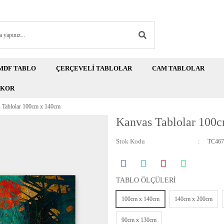
MDF TABLO
ÇERÇEVELİ TABLOLAR
CAM TABLOLAR
EKOR
 Tablolar 100cm x 140cm
Kanvas Tablolar 100
Stok Kodu
TC467
TABLO ÖLÇÜLERİ
100cm x 140cm
140cm x 200cm
90cm x 130cm