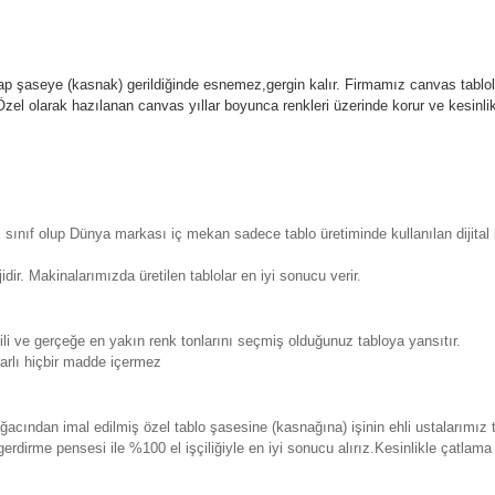
p şaseye (kasnak) gerildiğinde esnemez,gergin kalır.
Firmamız canvas tablola
l olarak hazılanan canvas yıllar boyunca renkleri üzerinde korur ve kesin
sınıf olup Dünya markası iç mekan sadece tablo üretiminde kullanılan dijita
. Makinalarımızda üretilen tablolar en iyi sonucu verir.
 ve gerçeğe en yakın renk tonlarını seçmiş olduğunuz tabloya yansıtır.
rlı hiçbir madde içermez
ından imal edilmiş özel tablo şasesine (kasnağına) işinin ehli ustalarımız 
erdirme pensesi ile %100 el işçiliğiyle en iyi sonucu alırız.Kesinlikle çatla