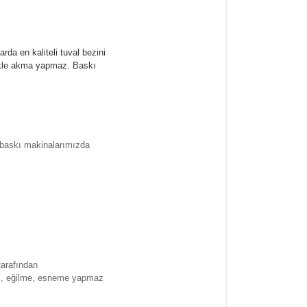
rda en kaliteli tuval bezini
likle akma yapmaz.
Baskı
l baskı makinalarımızda
tarafından
ma , eğilme, esneme yapmaz