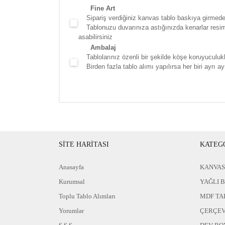
Fine Art
Sipariş verdiğiniz kanvas tablo baskıya girmede
Tablonuzu duvarınıza astığınızda kenarlar resim d
asabilirsiniz
Ambalaj
Tablolarınız özenli bir şekilde köşe koruyuculukla
Birden fazla tablo alımı yapılırsa her biri ayrı ayr
SİTE HARİTASI
KATEG
Anasayfa
KANVAS
Kurumsal
YAĞLI 
Toplu Tablo Alımları
MDF TA
Yorumlar
ÇERÇEV