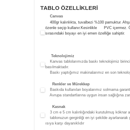
TABLO ÖZELLİKLERİ
Canva
s
400gr kalınlıkta, tuvalbezi %100 pamuktur. Ahşa
özenle seçip kullanır.
Kesinlikle PVC içermez. Öze
sırasındaki boyayı en iyi emen özelliğe sahiptir.
Teknolojimiz
Kanvas tablolarımızda baskı teknolojimiz birinci 
basılmaktadır.
Baskı yaptığımız makinalarımız en son teknolojidir
Renkler ve Mürekkep
Baskıda kullanılan boyalarımız solmama garantili
Avrupa standartlarına uygun insan sağlığına zara
Kasna
k
3 cm e 5 cm kalınlığındaki kurutulmuş köknar ağac
tablonuzun gerginliği en iyi şekilde ayarlanarak g
ısıya karşı dayanıklıdır