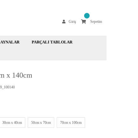
Giriş
Sepetim
AYNALAR
PARÇALI TABLOLAR
cm x 140cm
9_100140
30cm x 40cm
50cm x 70cm
70cm x 100cm