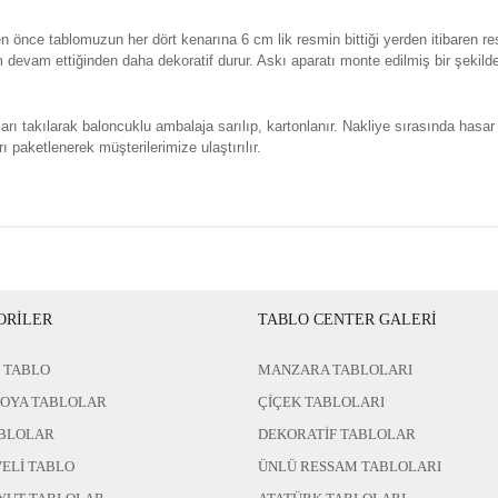
n önce tablomuzun her dört kenarına 6 cm lik resmin bittiği yerden itibaren re
evam ettiğinden daha dekoratif durur. Askı aparatı monte edilmiş bir şekild
rı takılarak baloncuklu ambalaja sarılıp, kartonlanır. Nakliye sırasında hasar
ı paketlenerek müşterilerimize ulaştırılır.
ORİLER
TABLO CENTER GALERİ
 TABLO
MANZARA TABLOLARI
BOYA TABLOLAR
ÇİÇEK TABLOLARI
BLOLAR
DEKORATİF TABLOLAR
ELİ TABLO
ÜNLÜ RESSAM TABLOLARI