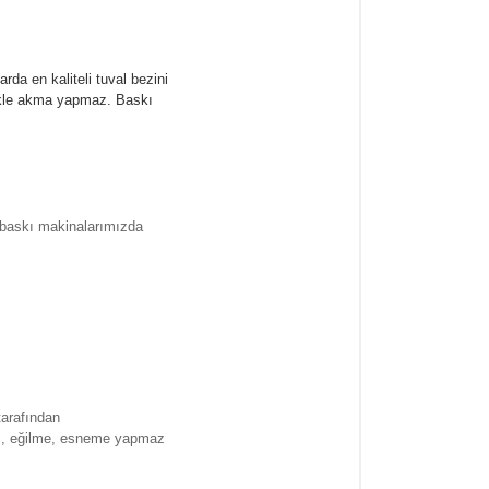
rda en kaliteli tuval bezini
likle akma yapmaz.
Baskı
l baskı makinalarımızda
tarafından
ma , eğilme, esneme yapmaz