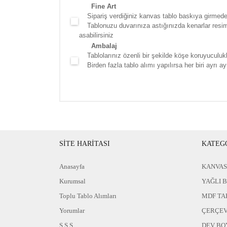
Fine Art
Sipariş verdiğiniz kanvas tablo baskıya girmede
Tablonuzu duvarınıza astığınızda kenarlar resim d
asabilirsiniz
Ambalaj
Tablolarınız özenli bir şekilde köşe koruyuculukla
Birden fazla tablo alımı yapılırsa her biri ayrı ayr
SİTE HARİTASI
KATEG
Anasayfa
KANVAS
Kurumsal
YAĞLI 
Toplu Tablo Alımları
MDF TA
Yorumlar
ÇERÇEV
S.S.S
DEV BO