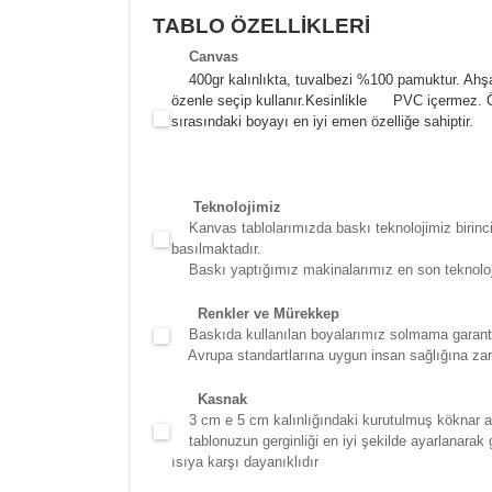
TABLO ÖZELLİKLERİ
Canva
s
400gr kalınlıkta, tuvalbezi %100 pamuktur. Ahşa
özenle seçip kullanır.
Kesinlikle PVC içermez. Öze
sırasındaki boyayı en iyi emen özelliğe sahiptir.
Teknolojimiz
Kanvas tablolarımızda baskı teknolojimiz birinci 
basılmaktadır.
Baskı yaptığımız makinalarımız en son teknolojidir
Renkler ve Mürekkep
Baskıda kullanılan boyalarımız solmama garantili
Avrupa standartlarına uygun insan sağlığına zara
Kasna
k
3 cm e 5 cm kalınlığındaki kurutulmuş köknar ağac
tablonuzun gerginliği en iyi şekilde ayarlanarak g
ısıya karşı dayanıklıdır