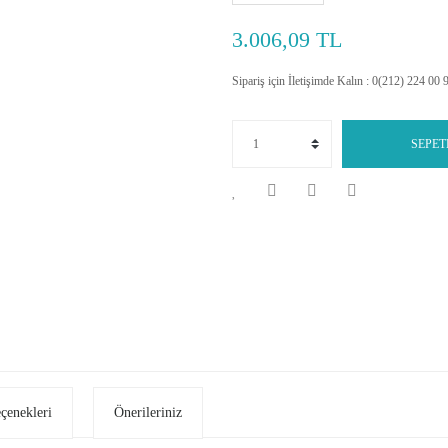
3.006,09 TL
Sipariş için İletişimde Kalın : 0(212) 224 00 
SEPET
eçenekleri
Önerileriniz