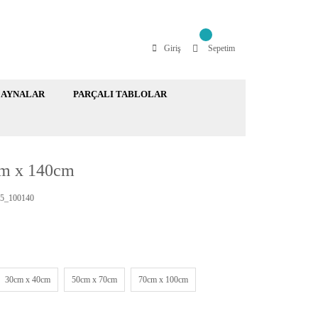
Giriş
Sepetim
AYNALAR
PARÇALI TABLOLAR
cm x 140cm
5_100140
30cm x 40cm
50cm x 70cm
70cm x 100cm