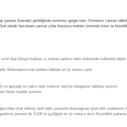
p şaseye (kasnak) gerildiğinde esnemez,gergin kalır.
Firmamız canvas tablola
l olarak hazılanan canvas yıllar boyunca renkleri üzerinde korur ve kesin
sınıf olup Dünya markası iç mekan sadece tablo üretiminde kullanılan dijita
. Makinalarımızda üretilen tablolar en iyi sonucu verir.
 ve gerçeğe en yakın renk tonlarını seçmiş olduğunuz tabloya yansıtır.
rlı hiçbir madde içermez
ından imal edilmiş özel tablo şasesine (kasnağına) işinin ehli ustalarımız 
erdirme pensesi ile %100 el işçiliğiyle en iyi sonucu alırız.Kesinlikle çatla