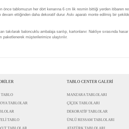
n önce tablomuzun her dört kenarına 6 cm lik resmin bittiği yerden itibaren re
evam ettiğinden daha dekoratif durur. Askı aparatı monte edilmiş bir şekild
rı takılarak baloncuklu ambalaja sarılıp, kartonlanır. Nakliye sırasında hasar
ı paketlenerek müşterilerimize ulaştırılır.
ORİLER
TABLO CENTER GALERİ
 TABLO
MANZARA TABLOLARI
BOYA TABLOLAR
ÇİÇEK TABLOLARI
BLOLAR
DEKORATİF TABLOLAR
ELİ TABLO
ÜNLÜ RESSAM TABLOLARI
YUT TABLOLAR
ATATÜRK TABLOLARI