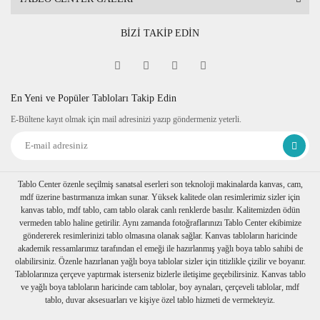
BİZİ TAKİP EDİN
En Yeni ve Popüler Tabloları Takip Edin
E-Bültene kayıt olmak için mail adresinizi yazıp göndermeniz yeterli.
Tablo Center özenle seçilmiş sanatsal eserleri son teknoloji makinalarda kanvas, cam,
mdf üzerine bastırmanıza imkan sunar. Yüksek kalitede olan resimlerimiz sizler için
kanvas tablo, mdf tablo, cam tablo olarak canlı renklerde basılır. Kalitemizden ödün
vermeden tablo haline getirilir. Aynı zamanda fotoğraflarınızı Tablo Center ekibimize
göndererek resimlerinizi tablo olmasına olanak sağlar. Kanvas tabloların haricinde
akademik ressamlarımız tarafından el emeği ile hazırlanmış yağlı boya tablo sahibi de
olabilirsiniz. Özenle hazırlanan yağlı boya tablolar sizler için titizlikle çizilir ve boyanır.
Tablolarınıza çerçeve yaptırmak isterseniz bizlerle iletişime geçebilirsiniz. Kanvas tablo
ve yağlı boya tabloların haricinde cam tablolar, boy aynaları, çerçeveli tablolar, mdf
tablo, duvar aksesuarları ve kişiye özel tablo hizmeti de vermekteyiz.