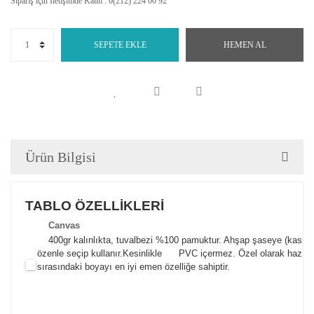
Sipariş için İletişimde Kalın : 0(212) 224 00 92
SEPETE EKLE
HEMEN AL
Ürün Bilgisi
TABLO ÖZELLİKLERİ
Canva
s
400gr kalınlıkta, tuvalbezi %100 pamuktur. Ahşap şaseye (kasnak)
özenle seçip kullanır.
Kesinlikle PVC içermez. Özel olarak hazılana
sırasındaki boyayı en iyi emen özelliğe sahiptir.