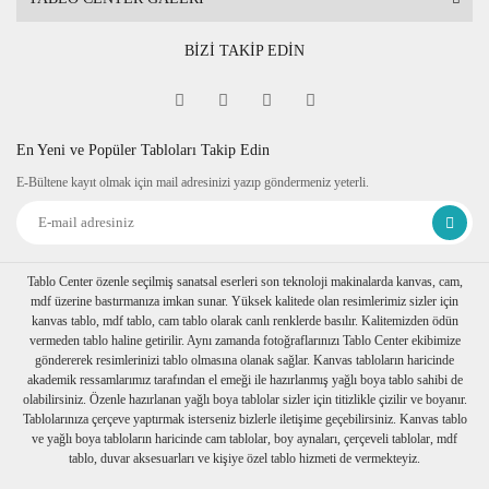
BİZİ TAKİP EDİN
En Yeni ve Popüler Tabloları Takip Edin
E-Bültene kayıt olmak için mail adresinizi yazıp göndermeniz yeterli.
Tablo Center özenle seçilmiş sanatsal eserleri son teknoloji makinalarda kanvas, cam,
mdf üzerine bastırmanıza imkan sunar. Yüksek kalitede olan resimlerimiz sizler için
kanvas tablo, mdf tablo, cam tablo olarak canlı renklerde basılır. Kalitemizden ödün
vermeden tablo haline getirilir. Aynı zamanda fotoğraflarınızı Tablo Center ekibimize
göndererek resimlerinizi tablo olmasına olanak sağlar. Kanvas tabloların haricinde
akademik ressamlarımız tarafından el emeği ile hazırlanmış yağlı boya tablo sahibi de
olabilirsiniz. Özenle hazırlanan yağlı boya tablolar sizler için titizlikle çizilir ve boyanır.
Tablolarınıza çerçeve yaptırmak isterseniz bizlerle iletişime geçebilirsiniz. Kanvas tablo
ve yağlı boya tabloların haricinde cam tablolar, boy aynaları, çerçeveli tablolar, mdf
tablo, duvar aksesuarları ve kişiye özel tablo hizmeti de vermekteyiz.