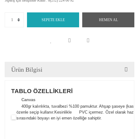
Sipariş için İletişimde Kalın : 0(212) 224 00 92
SEPETE EKLE
HEMEN AL
Ürün Bilgisi
TABLO ÖZELLİKLERİ
Canva
s
400gr kalınlıkta, tuvalbezi %100 pamuktur. Ahşap şaseye (kasnak)
özenle seçip kullanır.
Kesinlikle PVC içermez. Özel olarak hazılana
sırasındaki boyayı en iyi emen özelliğe sahiptir.