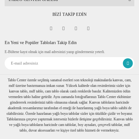
BİZİ TAKİP EDİN
En Yeni ve Popüler Tabloları Takip Edin
E-Bültene kayıt olmak için mail adresinizi yazıp göndermeniz yeterli.
Tablo Center özenle seçilmiş sanatsal eserleri son teknoloji makinalarda kanvas, cam,
mdf üzerine bastırmanıza imkan sunar. Yüksek kalitede olan resimlerimiz sizler için
kanvas tablo, mdf tablo, cam tablo olarak canlı renklerde basılır. Kalitemizden ödün
vermeden tablo haline getirilir. Aynı zamanda fotoğraflarınızı Tablo Center ekibimize
göndererek resimlerinizi tablo olmasına olanak sağlar. Kanvas tabloların haricinde
akademik ressamlarımız tarafından el emeği ile hazırlanmış yağlı boya tablo sahibi de
olabilirsiniz. Özenle hazırlanan yağlı boya tablolar sizler için titizlikle çizilir ve boyanır.
Tablolarınıza çerçeve yaptırmak isterseniz bizlerle iletişime geçebilirsiniz. Kanvas tablo
ve yağlı boya tabloların haricinde cam tablolar, boy aynaları, çerçeveli tablolar, mdf
tablo, duvar aksesuarları ve kişiye özel tablo hizmeti de vermekteyiz.