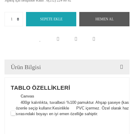
Sipariş için İletişimde Kalın : 0(212) 224 00 92
SEPETE EKLE
HEMEN AL
Ürün Bilgisi
TABLO ÖZELLİKLERİ
Canva
s
400gr kalınlıkta, tuvalbezi %100 pamuktur. Ahşap şaseye (kasnak)
özenle seçip kullanır.
Kesinlikle PVC içermez. Özel olarak hazılana
sırasındaki boyayı en iyi emen özelliğe sahiptir.