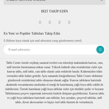
BİZİ TAKİP EDİN
En Yeni ve Popüler Tabloları Takip Edin
E-Bültene kayıt olmak için mail adresinizi yazıp göndermeniz yeterli.
Tablo Center özenle seçilmiş sanatsal eserleri son teknoloji makinalarda kanvas, cam,
mdf üzerine bastırmanıza imkan sunar. Yüksek kalitede olan resimlerimiz sizler için
kanvas tablo, mdf tablo, cam tablo olarak canlı renklerde basılır. Kalitemizden ödün
vermeden tablo haline getirilir. Aynı zamanda fotoğraflarınızı Tablo Center ekibimize
göndererek resimlerinizi tablo olmasına olanak sağlar. Kanvas tabloların haricinde
akademik ressamlarımız tarafından el emeği ile hazırlanmış yağlı boya tablo sahibi de
olabilirsiniz. Özenle hazırlanan yağlı boya tablolar sizler için titizlikle çizilir ve boyanır.
Tablolarınıza çerçeve yaptırmak isterseniz bizlerle iletişime geçebilirsiniz. Kanvas tablo
ve yağlı boya tabloların haricinde cam tablolar, boy aynaları, çerçeveli tablolar, mdf
tablo, duvar aksesuarları ve kişiye özel tablo hizmeti de vermekteyiz.