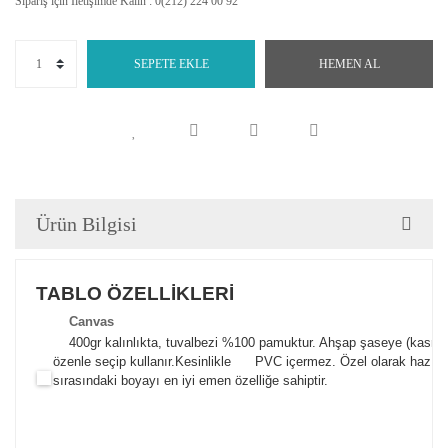
Sipariş için İletişimde Kalın : 0(212) 224 00 92
SEPETE EKLE
HEMEN AL
Ürün Bilgisi
TABLO ÖZELLİKLERİ
Canva
s
400gr kalınlıkta, tuvalbezi %100 pamuktur. Ahşap şaseye (kasnak)
özenle seçip kullanır.
Kesinlikle PVC içermez. Özel olarak hazılana
sırasındaki boyayı en iyi emen özelliğe sahiptir.