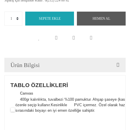
Sipariş için İletişimde Kalın : 0(212) 224 00 92
SEPETE EKLE
HEMEN AL
Ürün Bilgisi
TABLO ÖZELLİKLERİ
Canva
s
400gr kalınlıkta, tuvalbezi %100 pamuktur. Ahşap şaseye (kasnak)
özenle seçip kullanır.
Kesinlikle PVC içermez. Özel olarak hazılana
sırasındaki boyayı en iyi emen özelliğe sahiptir.