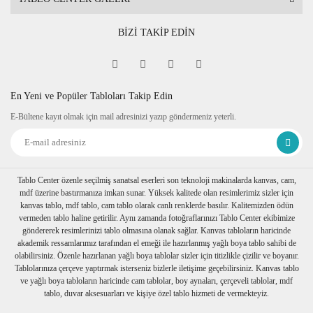
BİZİ TAKİP EDİN
En Yeni ve Popüler Tabloları Takip Edin
E-Bültene kayıt olmak için mail adresinizi yazıp göndermeniz yeterli.
Tablo Center özenle seçilmiş sanatsal eserleri son teknoloji makinalarda kanvas, cam,
mdf üzerine bastırmanıza imkan sunar. Yüksek kalitede olan resimlerimiz sizler için
kanvas tablo, mdf tablo, cam tablo olarak canlı renklerde basılır. Kalitemizden ödün
vermeden tablo haline getirilir. Aynı zamanda fotoğraflarınızı Tablo Center ekibimize
göndererek resimlerinizi tablo olmasına olanak sağlar. Kanvas tabloların haricinde
akademik ressamlarımız tarafından el emeği ile hazırlanmış yağlı boya tablo sahibi de
olabilirsiniz. Özenle hazırlanan yağlı boya tablolar sizler için titizlikle çizilir ve boyanır.
Tablolarınıza çerçeve yaptırmak isterseniz bizlerle iletişime geçebilirsiniz. Kanvas tablo
ve yağlı boya tabloların haricinde cam tablolar, boy aynaları, çerçeveli tablolar, mdf
tablo, duvar aksesuarları ve kişiye özel tablo hizmeti de vermekteyiz.