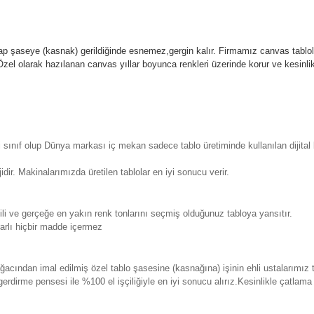
p şaseye (kasnak) gerildiğinde esnemez,gergin kalır.
Firmamız canvas tablola
l olarak hazılanan canvas yıllar boyunca renkleri üzerinde korur ve kesin
sınıf olup Dünya markası iç mekan sadece tablo üretiminde kullanılan dijita
. Makinalarımızda üretilen tablolar en iyi sonucu verir.
 ve gerçeğe en yakın renk tonlarını seçmiş olduğunuz tabloya yansıtır.
rlı hiçbir madde içermez
ından imal edilmiş özel tablo şasesine (kasnağına) işinin ehli ustalarımız 
erdirme pensesi ile %100 el işçiliğiyle en iyi sonucu alırız.Kesinlikle çatla