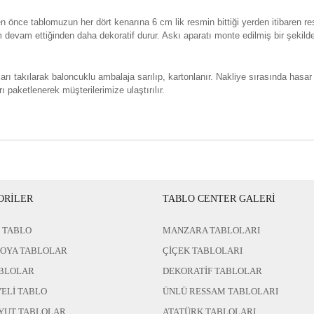
n önce tablomuzun her dört kenarına 6 cm lik resmin bittiği yerden itibaren re
evam ettiğinden daha dekoratif durur. Askı aparatı monte edilmiş bir şekild
rı takılarak baloncuklu ambalaja sarılıp, kartonlanır. Nakliye sırasında hasar
ı paketlenerek müşterilerimize ulaştırılır.
ORİLER
TABLO CENTER GALERİ
 TABLO
MANZARA TABLOLARI
BOYA TABLOLAR
ÇİÇEK TABLOLARI
BLOLAR
DEKORATİF TABLOLAR
ELİ TABLO
ÜNLÜ RESSAM TABLOLARI
YUT TABLOLAR
ATATÜRK TABLOLARI