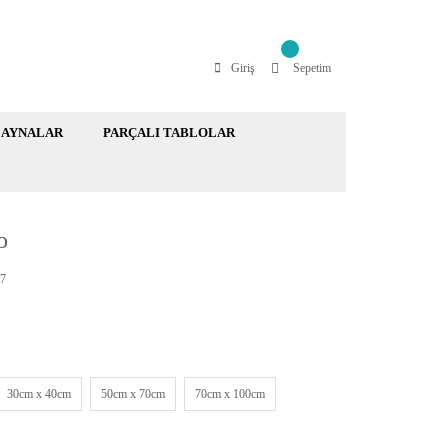
Giriş
Sepetim
AYNALAR
PARÇALI TABLOLAR
o
7
30cm x 40cm
50cm x 70cm
70cm x 100cm