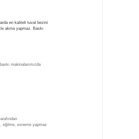
rda en kaliteli tuval bezini
likle akma yapmaz.
Baskı
l baskı makinalarımızda
tarafından
ma , eğilme, esneme yapmaz