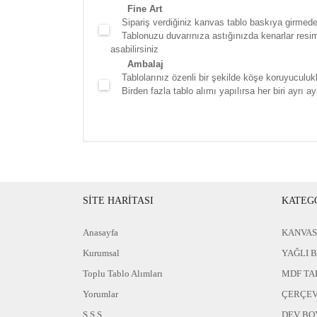
Fine Art
Sipariş verdiğiniz kanvas tablo baskıya girmede
Tablonuzu duvarınıza astığınızda kenarlar resim d
asabilirsiniz
Ambalaj
Tablolarınız özenli bir şekilde köşe koruyuculukla
Birden fazla tablo alımı yapılırsa her biri ayrı ayr
SİTE HARİTASI
KATEG
Anasayfa
KANVAS
Kurumsal
YAĞLI 
Toplu Tablo Alımları
MDF TA
Yorumlar
ÇERÇEV
S.S.S
DEV BO