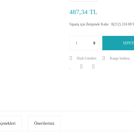
487,34 TL
Sipariş için İletişimde Kalın : 0(212) 224 00 
SEPET
Hızlı Gönderi
Kargo bedava
eçenekleri
Önerileriniz