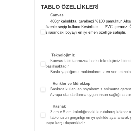
TABLO ÖZELLİKLERİ
Canva
s
400gr kalınlıkta, tuvalbezi %100 pamuktur. Ahşa
özenle seçip kullanır.
Kesinlikle PVC içermez. Öze
sırasındaki boyayı en iyi emen özelliğe sahiptir.
Teknolojimiz
Kanvas tablolarımızda baskı teknolojimiz birinci 
basılmaktadır.
Baskı yaptığımız makinalarımız en son teknolojidir
Renkler ve Mürekkep
Baskıda kullanılan boyalarımız solmama garantili
Avrupa standartlarına uygun insan sağlığına zara
Kasna
k
3 cm e 5 cm kalınlığındaki kurutulmuş köknar ağac
tablonuzun gerginliği en iyi şekilde ayarlanarak g
ısıya karşı dayanıklıdır