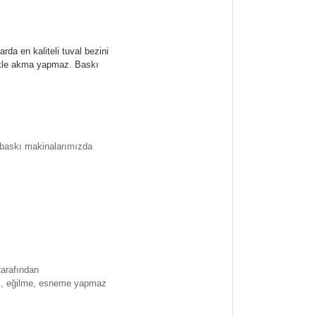
rda en kaliteli tuval bezini
likle akma yapmaz.
Baskı
l baskı makinalarımızda
tarafından
ma , eğilme, esneme yapmaz