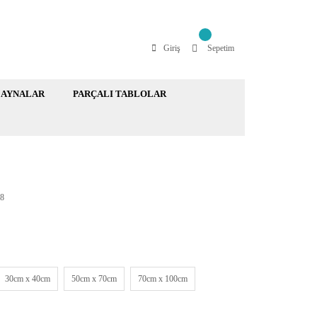
Giriş
Sepetim
AYNALAR
PARÇALI TABLOLAR
8
30cm x 40cm
50cm x 70cm
70cm x 100cm