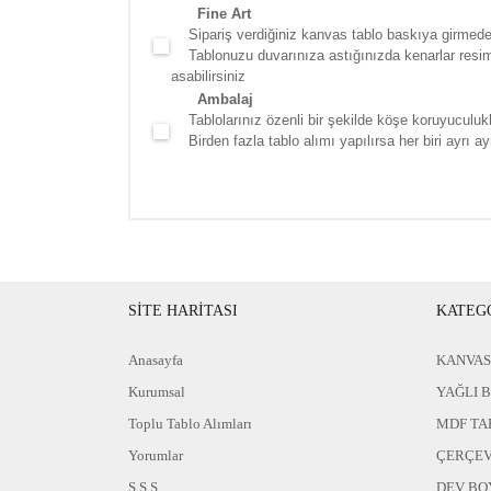
Fine Art
Sipariş verdiğiniz kanvas tablo baskıya girmede
Tablonuzu duvarınıza astığınızda kenarlar resim d
asabilirsiniz
Ambalaj
Tablolarınız özenli bir şekilde köşe koruyuculukla
Birden fazla tablo alımı yapılırsa her biri ayrı ayr
SİTE HARİTASI
KATEG
Anasayfa
KANVAS
Kurumsal
YAĞLI 
Toplu Tablo Alımları
MDF TA
Yorumlar
ÇERÇEV
S.S.S
DEV BO