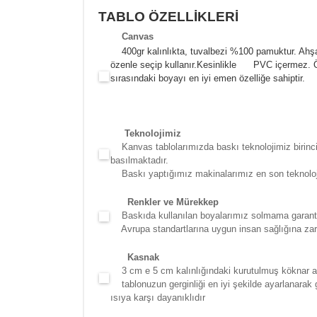
TABLO ÖZELLİKLERİ
Canva
s
400gr kalınlıkta, tuvalbezi %100 pamuktur. Ahşa
özenle seçip kullanır.
Kesinlikle PVC içermez. Öze
sırasındaki boyayı en iyi emen özelliğe sahiptir.
Teknolojimiz
Kanvas tablolarımızda baskı teknolojimiz birinci 
basılmaktadır.
Baskı yaptığımız makinalarımız en son teknolojidir
Renkler ve Mürekkep
Baskıda kullanılan boyalarımız solmama garantili
Avrupa standartlarına uygun insan sağlığına zara
Kasna
k
3 cm e 5 cm kalınlığındaki kurutulmuş köknar ağac
tablonuzun gerginliği en iyi şekilde ayarlanarak g
ısıya karşı dayanıklıdır