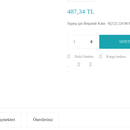
487,34 TL
Sipariş için İletişimde Kalın : 0(212) 224 00 
SEPET
Hızlı Gönderi
Kargo bedava
eçenekleri
Önerileriniz