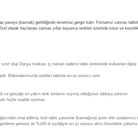
p şaseye (kasnak) gerildiğinde esnemez,gergin kalır.
Firmamız canvas tablola
l olarak hazılanan canvas yıllar boyunca renkleri üzerinde korur ve kesin
sınıf olup Dünya markası iç mekan sadece tablo üretiminde kullanılan dijita
. Makinalarımızda üretilen tablolar en iyi sonucu verir.
 ve gerçeğe en yakın renk tonlarını seçmiş olduğunuz tabloya yansıtır.
rlı hiçbir madde içermez
ından imal edilmiş özel tablo şasesine (kasnağına) işinin ehli ustalarımız 
erdirme pensesi ile %100 el işçiliğiyle en iyi sonucu alırız.Kesinlikle çatla