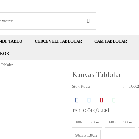
MDF TABLO
ÇERÇEVELİ TABLOLAR
CAM TABLOLAR
EKOR
Tablolar
Kanvas Tablolar
Stok Kodu
TC602
TABLO ÖLÇÜLERİ
100cm x 140cm
140cm x 200cm
90cm x 130cm