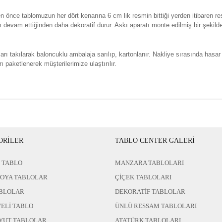
n önce tablomuzun her dört kenarına 6 cm lik resmin bittiği yerden itibaren re
evam ettiğinden daha dekoratif durur. Askı aparatı monte edilmiş bir şekild
rı takılarak baloncuklu ambalaja sarılıp, kartonlanır. Nakliye sırasında hasar
ı paketlenerek müşterilerimize ulaştırılır.
ORİLER
TABLO CENTER GALERİ
 TABLO
MANZARA TABLOLARI
BOYA TABLOLAR
ÇİÇEK TABLOLARI
BLOLAR
DEKORATİF TABLOLAR
ELİ TABLO
ÜNLÜ RESSAM TABLOLARI
YUT TABLOLAR
ATATÜRK TABLOLARI